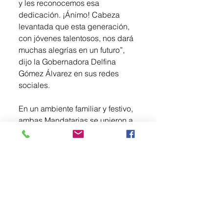
y les reconocemos esa 
dedicación. ¡Ánimo! Cabeza 
levantada que esta generación, 
con jóvenes talentosos, nos dará 
muchas alegrías en un futuro”, 
dijo la Gobernadora Delfina 
Gómez Álvarez en sus redes 
sociales.
En un ambiente familiar y festivo, 
ambas Mandatarias se unieron a 
las porras de la afición 
mexiquense, quien en ningún 
momento dejó de alentar al 
equipo mexicano y compartió el 
ánimo de confianza.
Durante el partido, la Presidenta 
Sheinbaum y la Gobernadora 