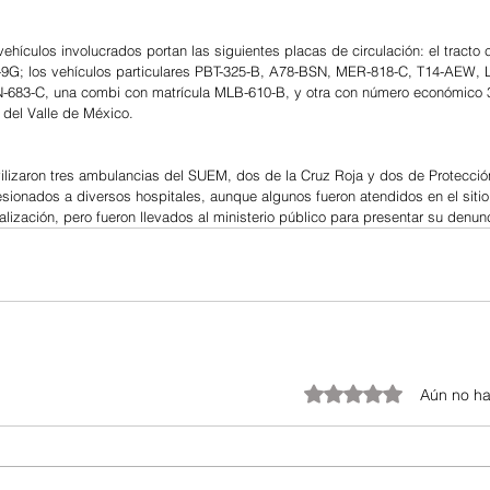
ehículos involucrados portan las siguientes placas de circulación: el tracto
-9G; los vehículos particulares PBT-325-B, A78-BSN, MER-818-C, T14-AEW,
683-C, una combi con matrícula MLB-610-B, y otra con número económico 3
 del Valle de México.
ilizaron tres ambulancias del SUEM, dos de la Cruz Roja y dos de Protección
lesionados a diversos hospitales, aunque algunos fueron atendidos en el sitio
alización, pero fueron llevados al ministerio público para presentar su denun
Obtuvo 0 de 5 estrellas.
Aún no ha