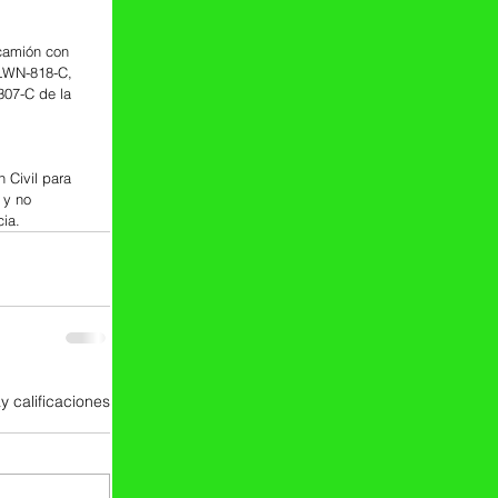
 camión con 
 LWN-818-C, 
07-C de la 
 Civil para 
 y no 
cia.
y calificaciones