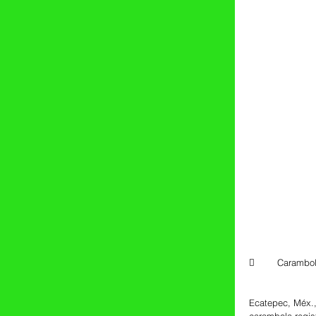
	Carambo
Ecatepec, Méx.,
carambola regis