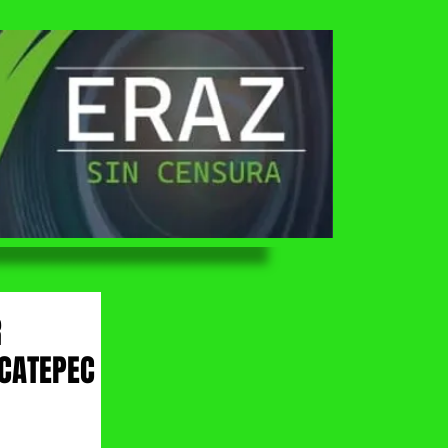
R
ECATEPEC