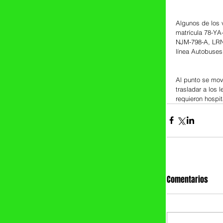
Algunos de los v
matrícula 78-YA
NJM-798-A, LRN-
línea Autobuses
Al punto se mov
trasladar a los 
requieron hospit
Comentarios