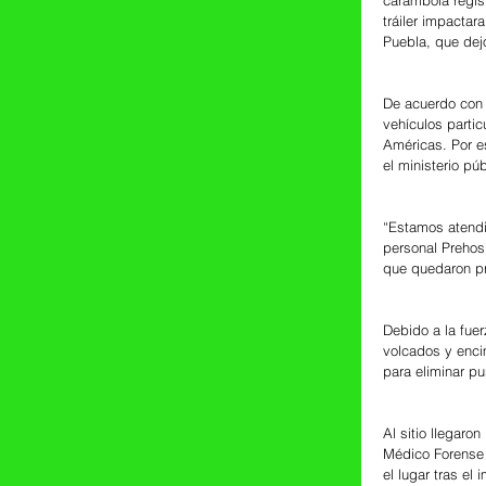
tráiler impactar
Puebla, que dejó
De acuerdo con 
vehículos parti
Américas. Por e
el ministerio púb
“Estamos atendi
personal Prehos
que quedaron pr
Debido a la fue
volcados y enci
para eliminar pu
Al sitio llegaro
Médico Forense 
el lugar tras el 