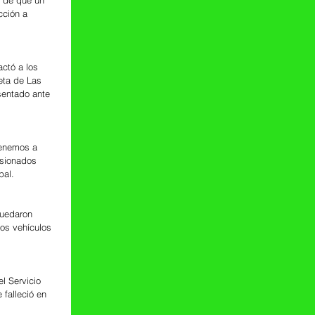
cción a 
ctó a los 
eta de Las 
sentado ante 
tenemos a 
esionados 
pal.
quedaron 
os vehículos 
l Servicio 
falleció en 