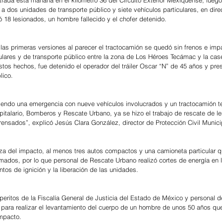
a a dos unidades de transporte público y siete vehículos particulares, en dire
 18 lesionados, un hombre fallecido y el chofer detenido.
las primeras versiones al parecer el tractocamión se quedó sin frenos e impa
culares y de transporte público entre la zona de Los Héroes Tecámac y la cas
stos hechos, fue detenido el operador del tráiler Oscar “N” de 45 años y pre
lico.
endo una emergencia con nueve vehículos involucrados y un tractocamión 
pitalario, Bomberos y Rescate Urbano, ya se hizo el trabajo de rescate de l
ensados”, explicó Jesús Clara González, director de Protección Civil Munici
rza del impacto, al menos tres autos compactos y una camioneta particular 
mados, por lo que personal de Rescate Urbano realizó cortes de energía en l
ntos de ignición y la liberación de las unidades.
n peritos de la Fiscalía General de Justicia del Estado de México y personal de
para realizar el levantamiento del cuerpo de un hombre de unos 50 años que 
impacto.