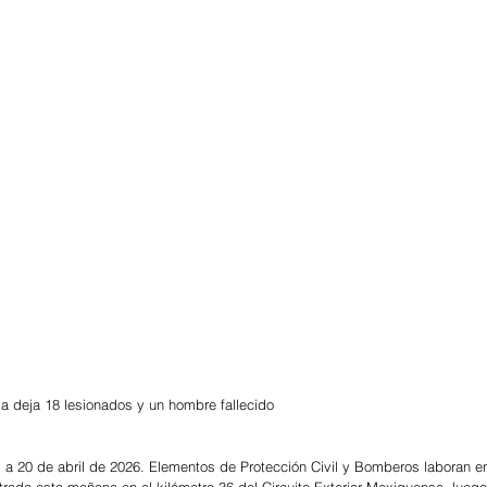
la deja 18 lesionados y un hombre fallecido
 a 20 de abril de 2026. Elementos de Protección Civil y Bomberos laboran en
trada esta mañana en el kilómetro 36 del Circuito Exterior Mexiquense, lueg