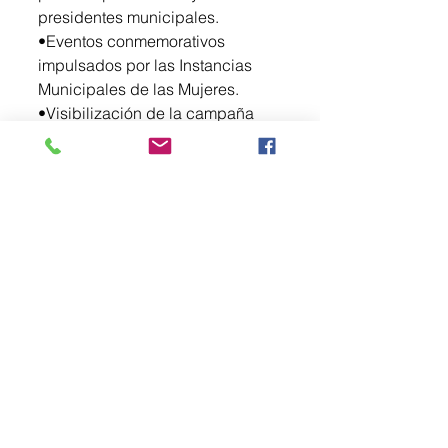
presidentes municipales.
•Eventos conmemorativos 
impulsados por las Instancias 
Municipales de las Mujeres.
•Visibilización de la campaña 
mediante módulos informativos 
en puntos estratégicos del 
transporte masivo, donde se 
orienta sobre derechos y formas 
de denuncia.
•Entrega y colocación de 
microperforados en las unidades 
de transporte y difusión en redes 
sociales.
El Protocolo estipula que:
•La usuaria víctima de acoso 
puede solicitar apoyo 