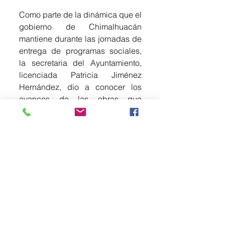
Como parte de la dinámica que el 
gobierno de Chimalhuacán 
mantiene durante las jornadas de 
entrega de programas sociales, 
la secretaria del Ayuntamiento, 
licenciada Patricia Jiménez 
Hernández, dio a conocer los 
avances de las obras que 
actualmente se ejecutan en 
beneficio de las comunidades 
convocadas, con el objetivo de 
mantener informada a la 
ciudadanía sobre el desarrollo de 
infraestructura en su entorno.
Entre las acciones mencionó la 
construcción de sanitarios en la 
primaria José Martí, la barda 