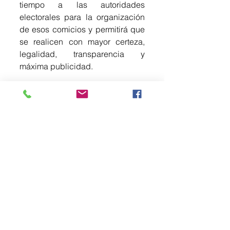
tiempo a las autoridades 
electorales para la organización 
de esos comicios y permitirá que 
se realicen con mayor certeza, 
legalidad, transparencia y 
máxima publicidad.
También destacó que ayudará a 
fortalecer la justicia y a lograr una 
mayor coordinación entre las 
autoridades electorales.
Cabe señalar que, el 29 de mayo, 
el Congreso del Estado de 
México aprobó la minuta de la 
elección judicial para aplazar esa 
elección al primer domingo de 
junio del 2028.
En este sentido, Francisco 