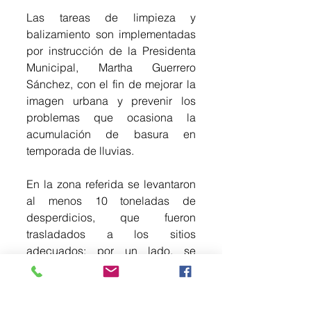
Las tareas de limpieza y 
balizamiento son implementadas 
por instrucción de la Presidenta 
Municipal, Martha Guerrero 
Sánchez, con el fin de mejorar la 
imagen urbana y prevenir los 
problemas que ocasiona la 
acumulación de basura en 
temporada de lluvias.
En la zona referida se levantaron 
al menos 10 toneladas de 
desperdicios, que fueron 
trasladados a los sitios 
adecuados; por un lado, se 
separan los cortes de las hierbas 
y, por el otro, la basura, tierra o 
cascajo, que son llevados a 