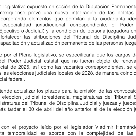
o legislativo expuesto en sesión de la Diputación Permanente 
 mexiquense prevé una nueva integración de las boletas e
incorporando elementos que permitan a la ciudadanía ident
 especialidad jurisdiccional correspondiente, el Poder p
 Ejecutivo o Judicial) y la condición de persona juzgadora en
rtalecer las atribuciones del Tribunal de Disciplina Judi
capacitación y actualización permanente de las personas juzg
 por el Pleno legislativo, se especificaría que los cargos d
el Poder Judicial estatal que no fueron objeto de renova
icial de 2025, así como las vacantes correspondientes, se el
 las elecciones judiciales locales de 2028, de manera coincid
cial federal.
ende actualizar los plazos para la emisión de las convocator
elección judicial (presidencia, magistraturas del Tribunal S
istraturas del Tribunal de Disciplina Judicial y juezas y juece
ás tardar el 30 de abril del año anterior al de la elección j
.
on el proyecto leído por el legislador Vladimir Hernánde
sta temporalidad es acorde con la complejidad de las 