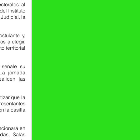
ctorales al 
l Instituto 
udicial, la 
stulante y, 
 a elegir. 
territorial 
señale su 
La jornada 
licen las 
izar que la 
resentantes 
 la casilla 
ncionará en 
das, Salas 