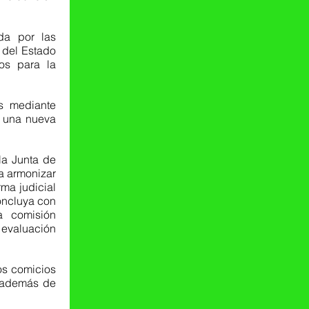
del Estado 
os para la 
o una nueva 
a Junta de 
a armonizar 
ma judicial 
oncluya con 
 comisión 
evaluación 
s comicios 
, además de 