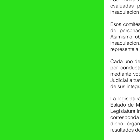
evaluadas p
insaculación
Esos comités
de personas 
Asimismo, obs
insaculación
represente a 
Cada uno de 
por conducto
mediante vot
Judicial a tr
de sus integr
La legislatura
Estado de Mé
Legislatura i
corresponda 
dicho órgano
resultados de