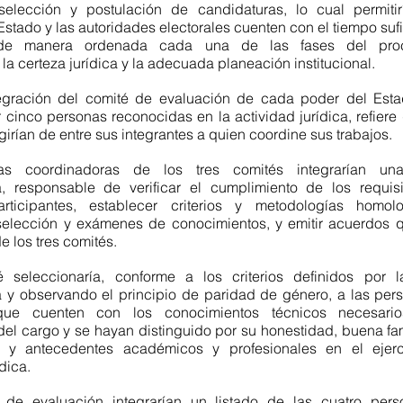
selección y postulación de candidaturas, lo cual permitir
stado y las autoridades electorales cuenten con el tiempo sufi
r de manera ordenada cada una de las fases del proce
 la certeza jurídica y la adecuada planeación institucional.
egración del comité de evaluación de cada poder del Esta
 cinco personas reconocidas en la actividad jurídica, refiere
irían de entre sus integrantes a quien coordine sus trabajos.
as coordinadoras de los tres comités integrarían una
, responsable de verificar el cumplimiento de los requisi
rticipantes, establecer criterios y metodologías homol
selección y exámenes de conocimientos, y emitir acuerdos q
de los tres comités.
 seleccionaría, conforme a los criterios definidos por l
 y observando el principio de paridad de género, a las pers
que cuenten con los conocimientos técnicos necesario
l cargo y se hayan distinguido por su honestidad, buena fam
 y antecedentes académicos y profesionales en el ejerci
ídica.
 de evaluación integrarían un listado de las cuatro pers