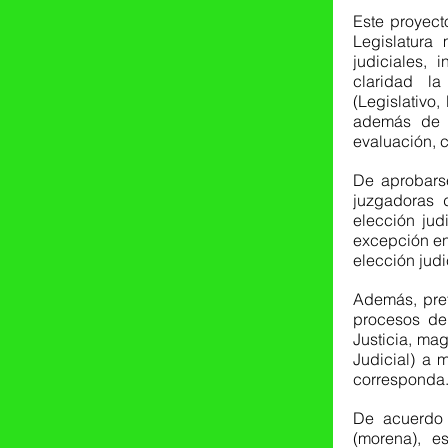
Este proyect
Legislatura
judiciales, 
claridad la
(Legislativo,
además de fo
evaluación, 
De aprobarse
juzgadoras d
elección jud
excepción en
elección judi
Además, pret
procesos de 
Justicia, mag
Judicial) a m
corresponda
De acuerdo c
(morena), e