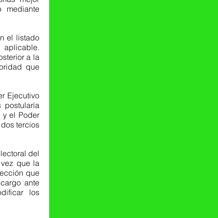
 mediante 
 el listado 
aplicable. 
terior a la 
oridad que 
 Ejecutivo 
postularía 
 y el Poder 
dos tercios 
lectoral del 
vez que la 
lección que 
cargo ante 
ificar los 