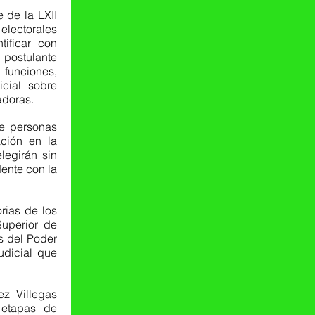
de la LXII 
lectorales 
ificar con 
ostulante 
 funciones, 
cial sobre 
adoras.
e personas 
ción en la 
egirán sin 
ente con la 
ias de los 
uperior de 
s del Poder 
udicial que 
z Villegas 
etapas de 