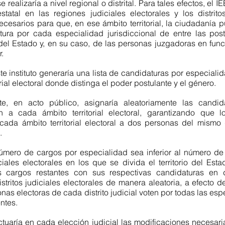
 realizaría a nivel regional o distrital. Para tales efectos, el IE
 estatal en las regiones judiciales electorales y los distritos
ecesarios para que, en ese ámbito territorial, la ciudadanía p
ura por cada especialidad jurisdiccional de entre las post
el Estado y, en su caso, de las personas juzgadoras en funci
r.
e instituto generaría una lista de candidaturas por especiali
orial electoral donde distinga el poder postulante y el género.
te, en acto público, asignaría aleatoriamente las candid
 a cada ámbito territorial electoral, garantizando que l
cada ámbito territorial electoral a dos personas del mismo 
.
mero de cargos por especialidad sea inferior al número de 
iciales electorales en los que se divida el territorio del Esta
os cargos restantes con sus respectivas candidaturas en 
stritos judiciales electorales de manera aleatoria, a efecto de
nas electoras de cada distrito judicial voten por todas las esp
ntes.
tuaría en cada elección judicial las modificaciones necesaria