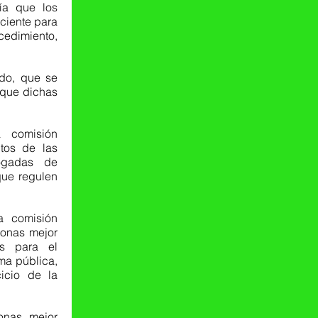
ía que los 
ciente para 
dimiento, 
do, que se 
 que dichas 
 comisión 
tos de las 
ogadas de 
ue regulen 
a comisión 
onas mejor 
s para el 
a pública, 
cio de la 
onas mejor 