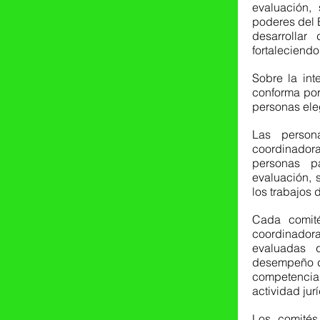
evaluación, 
poderes del E
desarrolla
fortaleciendo
Sobre la int
conforma por
personas eleg
Las person
coordinadora
personas pa
evaluación, 
los trabajos 
Cada comité
coordinadora
evaluadas 
desempeño de
competencia
actividad jur
Los comités