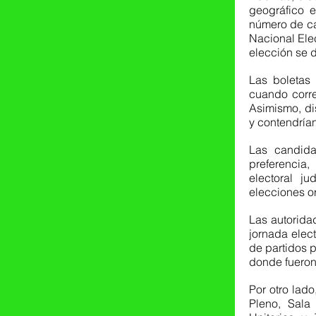
geográfico e
número de car
Nacional Elec
elección se d
Las boletas 
cuando corre
Asimismo, dis
y contendría
Las candida
preferencia,
electoral j
elecciones or
Las autorida
jornada elect
de partidos p
donde fueron
Por otro lado
Pleno, Sala 