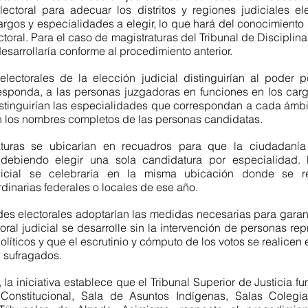
lectoral para adecuar los distritos y regiones judiciales ele
gos y especialidades a elegir, lo que hará del conocimiento de
toral. Para el caso de magistraturas del Tribunal de Disciplina J
esarrollaría conforme al procedimiento anterior.
electorales de la elección judicial distinguirían al poder po
sponda, a las personas juzgadoras en funciones en los cargos
tinguirían las especialidades que correspondan a cada ámbito 
n los nombres completos de las personas candidatas.
turas se ubicarían en recuadros para que la ciudadanía 
 debiendo elegir una sola candidatura por especialidad. 
udicial se celebraría en la misma ubicación donde se rea
dinarias federales o locales de ese año.
des electorales adoptarían las medidas necesarias para garant
oral judicial se desarrolle sin la intervención de personas rep
olíticos y que el escrutinio y cómputo de los votos se realicen en
 sufragados.
, la iniciativa establece que el Tribunal Superior de Justicia fu
Constitucional, Sala de Asuntos Indígenas, Salas Colegia