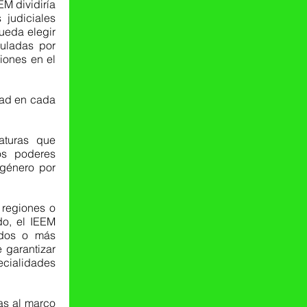
EM dividiría 
 judiciales 
ueda elegir 
uladas por 
ones en el 
dad en cada 
aturas que 
os poderes 
género por 
regiones o 
do, el IEEM 
dos o más 
 garantizar 
ecialidades 
s al marco 