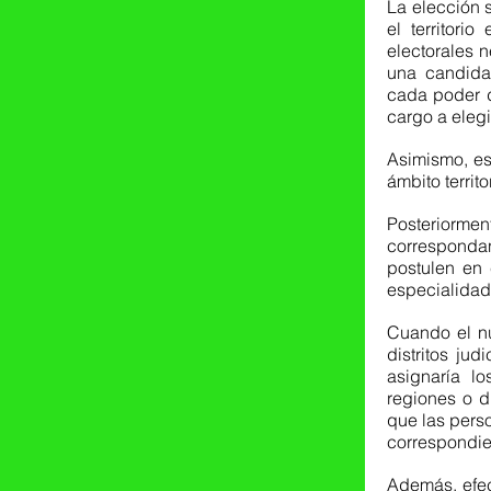
La elección se
el territorio
electorales n
una candidat
cada poder d
cargo a elegi
Asimismo, est
ámbito territ
Posteriormen
correspondan
postulen en 
especialidad
Cuando el nú
distritos jud
asignaría l
regiones o di
que las perso
correspondie
Además, efec