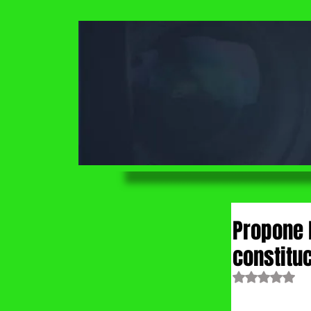
Propone 
constituc
Obtuvo NaN