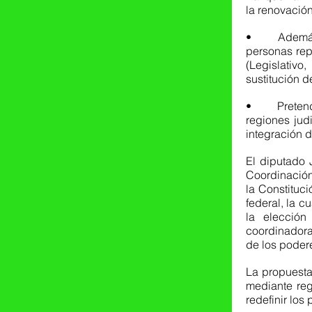
la renovación
•	Además, plantea incorporar una comisión coordinadora integrada por las 
personas rep
(Legislativo
sustitución d
•	Pretende un esquema de organización territorial de los comicios mediante 
regiones judi
integración d
El diputado 
Coordinación 
la Constituci
federal, la c
la elección
coordinadora
de los podere
La propuesta
mediante regi
redefinir los