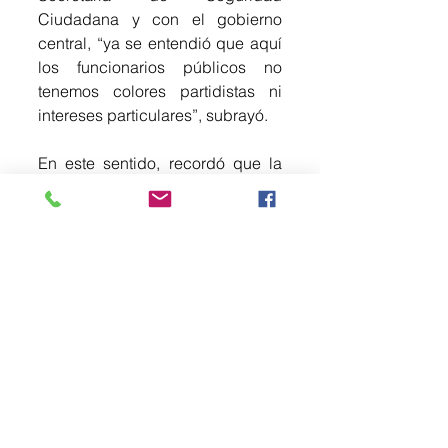
Ciudadana y con el gobierno 
central, “ya se entendió que aquí 
los funcionarios públicos no 
tenemos colores partidistas ni 
intereses particulares”, subrayó.
En este sentido, recordó que la 
semana pasada se reconectó la 
‘Base Diana’ (el centro de 
monitoreo de la Alcaldía) al C5, 
con lo que ya pueden vigilar en 
tiempo real los ocho sectores de 
la Cuauhtémoc, por lo que 
agradeció a la Secretaría de 
Seguridad Ciudadana. “También 
hemos tenido pláticas con el 
secretario de Seguridad 
Ciudadana para tener más 