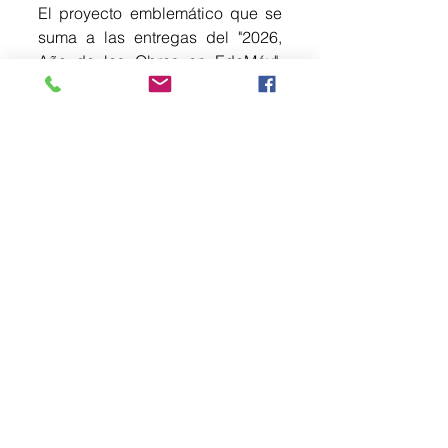
El proyecto emblemático que se 
suma a las entregas del "2026, 
Año de las Obras en EdoMéx", 
también facilita la conexión con el 
Aeropuerto Felipe Ángeles 
(AIFA), que será de gran ayuda 
para los pasajeros que arriben 
con motivo del desarrollo de la 
justa deportiva de futbol más 
importante del mundo.
Los horarios de servicio del Tren 
Suburbano Felipe Ángeles son 
de lunes a viernes de 5:00 a 
00:00 horas, sábados de 6:00 a 
00:00 horas y domingos y días 
festivos de 7:00 a 00:00 horas. 
Durante el primer mes en 
funcionamiento se tiene un tarifa 