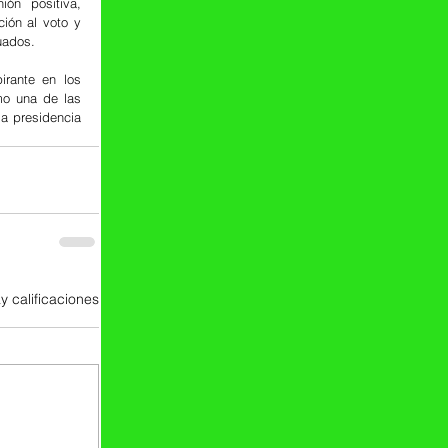
ón positiva, 
ión al voto y 
luados.
rante en los 
mo una de las 
a presidencia 
y calificaciones