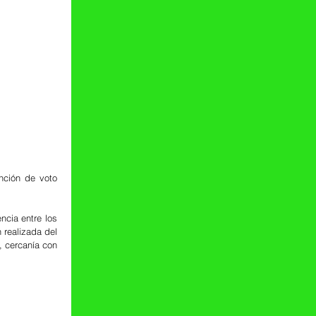
nción de voto 
ia entre los 
realizada del 
, cercanía con 