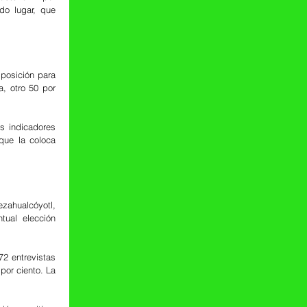
o lugar, que 
osición para 
, otro 50 por 
 indicadores 
ue la coloca 
zahualcóyotl, 
ual elección 
2 entrevistas 
or ciento. La 