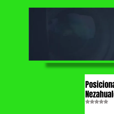
Posicion
Nezahual
Obtuvo NaN