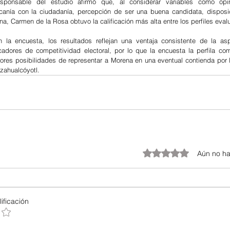
ponsable del estudio afirmó que, al considerar variables como opini
canía con la ciudadanía, percepción de ser una buena candidata, disposic
rna, Carmen de la Rosa obtuvo la calificación más alta entre los perfiles eva
la encuesta, los resultados reflejan una ventaja consistente de la aspi
icadores de competitividad electoral, por lo que la encuesta la perfila co
ores posibilidades de representar a Morena en una eventual contienda por l
zahualcóyotl.
Obtuvo 0 de 5 estrellas.
Aún no ha
ificación