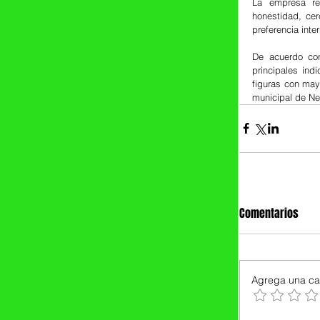
La empresa res
honestidad, cer
preferencia inte
De acuerdo con 
principales ind
figuras con may
municipal de Ne
Comentarios
Agrega una cal