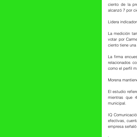
ciento de la pr
alcanzó 7 por ci
Lidera indicado
La medición tam
votar por Carme
ciento tiene una
La firma encues
relacionados co
como el perfil m
Morena mantiene
El estudio refi
mientras que 4
municipal.
IQ Comunicación
efectivas, cuent
empresa señaló q