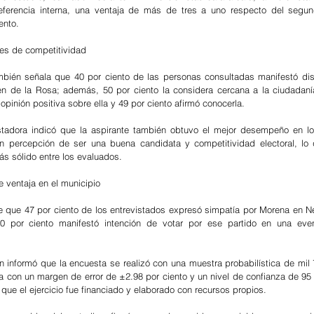
eferencia interna, una ventaja de más de tres a uno respecto del segund
ento.
res de competitividad
bién señala que 40 por ciento de las personas consultadas manifestó disp
n de la Rosa; además, 50 por ciento la considera cercana a la ciudadanía
 opinión positiva sobre ella y 49 por ciento afirmó conocerla.
tadora indicó que la aspirante también obtuvo el mejor desempeño en los
n percepción de ser una buena candidata y competitividad electoral, lo q
ás sólido entre los evaluados.
 ventaja en el municipio
ere que 47 por ciento de los entrevistados expresó simpatía por Morena en Ne
0 por ciento manifestó intención de votar por ese partido en una event
 informó que la encuesta se realizó con una muestra probabilística de mil 7
a con un margen de error de ±2.98 por ciento y un nivel de confianza de 95 p
ue el ejercicio fue financiado y elaborado con recursos propios.