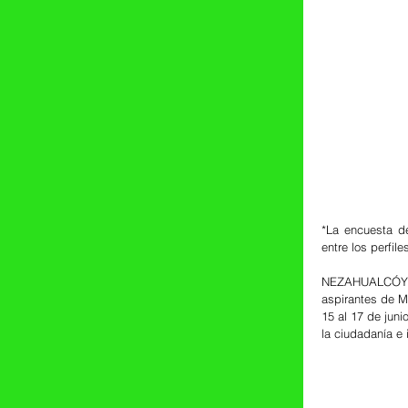
*La encuesta de
entre los perfil
NEZAHUALCÓYOTL
aspirantes de M
15 al 17 de juni
la ciudadanía e 