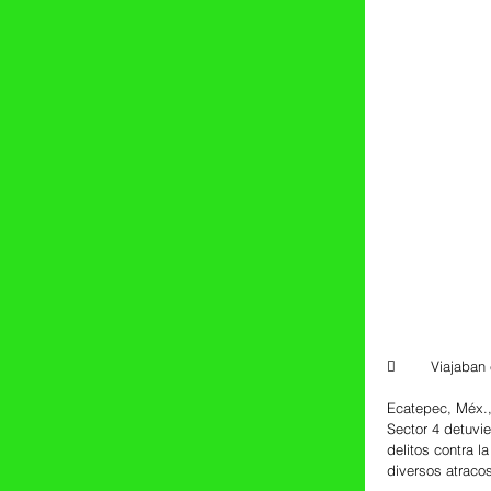
	Viajaba
Ecatepec, Méx.,
Sector 4 detuvie
delitos contra l
diversos atraco