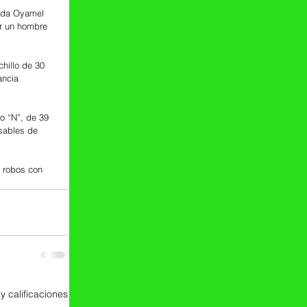
nida Oyamel 
or un hombre 
chillo de 30 
ancia 
o “N”, de 39 
sables de 
s robos con 
y calificaciones