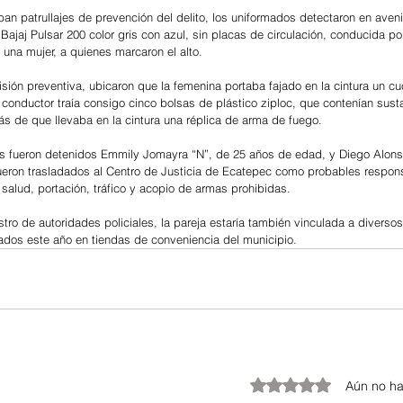
ban patrullajes de prevención del delito, los uniformados detectaron en ave
Bajaj Pulsar 200 color gris con azul, sin placas de circulación, conducida p
na mujer, a quienes marcaron el alto.
evisión preventiva, ubicaron que la femenina portaba fajado en la cintura un cu
 conductor traía consigo cinco bolsas de plástico ziploc, que contenían sust
ás de que llevaba en la cintura una réplica de arma de fuego.
s fueron detenidos Emmily Jomayra “N”, de 25 años de edad, y Diego Alons
ueron trasladados al Centro de Justicia de Ecatepec como probables respon
a salud, portación, tráfico y acopio de armas prohibidas.
tro de autoridades policiales, la pareja estaría también vinculada a diverso
rados este año en tiendas de conveniencia del municipio.
Obtuvo 0 de 5 estrellas.
Aún no ha