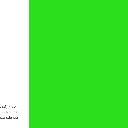
OES) y del 
ipación en 
inculada con 