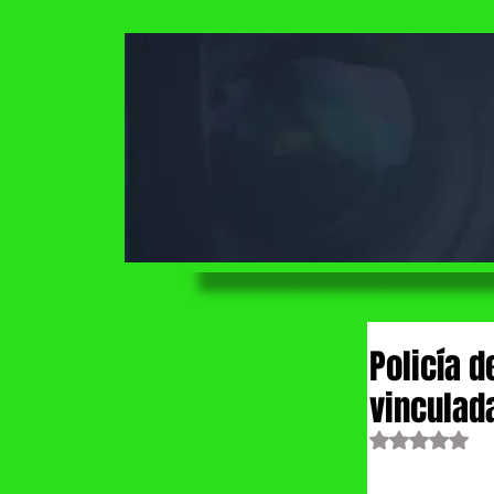
Policía 
vinculad
Obtuvo NaN