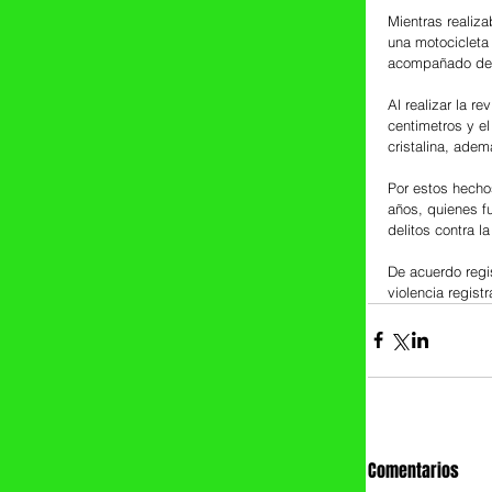
Mientras realiza
una motocicleta 
acompañado de u
Al realizar la r
centimetros y el
cristalina, adem
Por estos hecho
años, quienes f
delitos contra l
De acuerdo regis
violencia regist
Comentarios