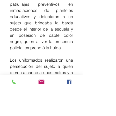
patrullajes preventivos en 
inmediaciones de planteles 
educativos y detectaron a un 
sujeto que brincaba la barda 
desde el interior de la escuela y 
en posesión de cable color 
negro, quien al ver la presencia 
policial emprendió la huida.
Los uniformados realizaron una 
persecución del sujeto a quien 
dieron alcance a unos metros y a 
quien aseguraron en posesión de 
11 metros de cable de cobre con 
forro de plástico negro de la 
infraestructura hidráulica del 
plantel, y un cuchillo de hoja 
metálica, además de pinzas de 