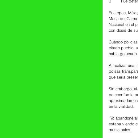
	Fue det
Ecatepec, Méx.,
María del Carme
Nacional en el 
con dosis de sus
Cuando policías 
citado pueblo, 
había golpeado 
Al realizar una 
bolsas transpare
que sería presen
Sin embargo, al
parecer fue la 
aproximadamente
en la vialidad.
“Yo abandoné al
estaba viendo cu
municipales.