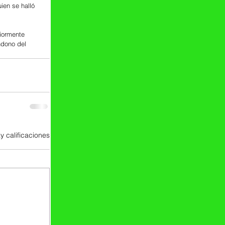
ien se halló 
riormente 
ndono del 
y calificaciones