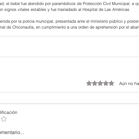
d, el bebé fue atendido por paramédicos de Protección Civil Municipal, a qu
on signos vitales estables y fue trasladado al Hospital de Las Américas.
enida por la policía municipal, presentada ante el ministerio público y poste
enal de Chiconautla, en cumplimiento a una orden de aprehensión por el aba
Obtuvo 0 de 5 estrellas.
Aún no ha
ificación
omentario...