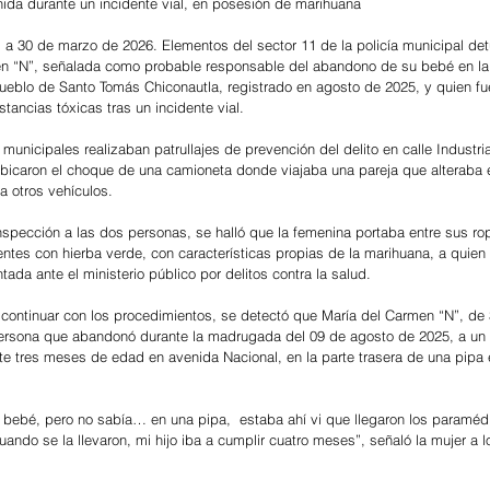
enida durante un incidente vial, en posesión de marihuana
 a 30 de marzo de 2026. Elementos del sector 11 de la policía municipal det
n “N”, señalada como probable responsable del abandono de su bebé en la
pueblo de Santo Tomás Chiconautla, registrado en agosto de 2025, y quien f
tancias tóxicas tras un incidente vial.
municipales realizaban patrullajes de prevención del delito en calle Industria
ubicaron el choque de una camioneta donde viajaba una pareja que alteraba e
a otros vehículos.
inspección a las dos personas, se halló que la femenina portaba entre sus ro
ntes con hierba verde, con características propias de la marihuana, a quien
tada ante el ministerio público por delitos contra la salud.
 continuar con los procedimientos, se detectó que María del Carmen “N”, de 
persona que abandonó durante la madrugada del 09 de agosto de 2025, a un
 tres meses de edad en avenida Nacional, en la parte trasera de una pipa 
 bebé, pero no sabía… en una pipa,  estaba ahí vi que llegaron los paraméd
ando se la llevaron, mi hijo iba a cumplir cuatro meses”, señaló la mujer a lo