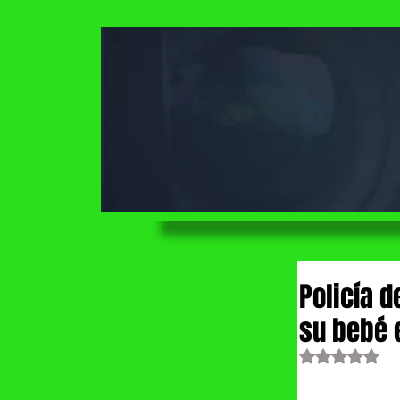
Policía 
su bebé 
Obtuvo NaN