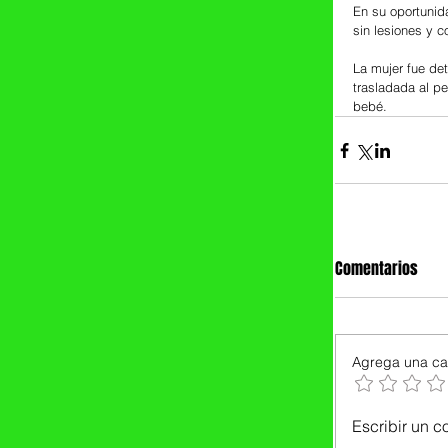
En su oportunida
sin lesiones y c
La mujer fue det
trasladada al p
bebé.
Comentarios
Agrega una cal
Escribir un c