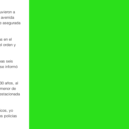
uvieron a 
 avenida 
ue asegurada 
s en el 
l orden y 
pas seis 
 se informó 
30 años, al 
 menor de 
estacionada 
icos, yo 
s policías 