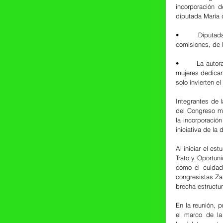
incorporación d
diputada María 
•	Diputadas de morena y del PVEM también destacaron la aprobación, en otra reunión de 
comisiones, de l
•	La autora de la iniciativa indicó que la Encuesta Nacional sobre Uso del Tiempo reporta que las 
mujeres dedican
solo invierten e
Integrantes de 
del Congreso me
la incorporación
iniciativa de l
Al iniciar el es
Trato y Oportun
como el cuidad
congresistas Zai
brecha estructu
En la reunión, 
el marco de la