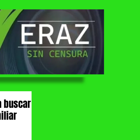
a buscar
iliar