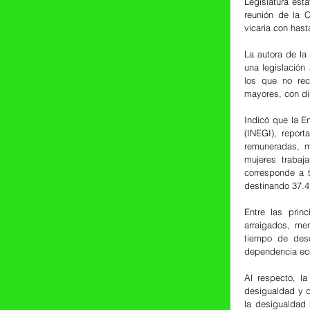
Legislatura est
reunión de la C
vicaria con hast
La autora de la
una legislación
los que no rec
mayores, con di
Indicó que la E
(INEGI), repor
remuneradas, m
mujeres trabaj
corresponde a 
destinando 37.4
Entre las princ
arraigados, men
tiempo de desc
dependencia eco
Al respecto, la
desigualdad y co
la desigualdad 