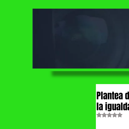
Plantea 
la igual
Obtuvo NaN