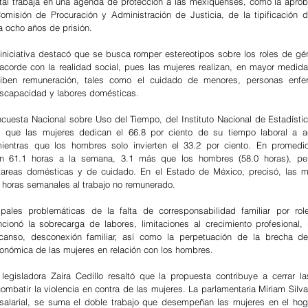
atal trabaja en una agenda de protección a las mexiquenses, como la aproba
omisión de Procuración y Administración de Justicia, de la tipificación de
a ocho años de prisión.
 iniciativa destacó que se busca romper estereotipos sobre los roles de gé
 acorde con la realidad social, pues las mujeres realizan, en mayor medida,
iben remuneración, tales como el cuidado de menores, personas enfer
scapacidad y labores domésticas.
ncuesta Nacional sobre Uso del Tiempo, del Instituto Nacional de Estadístic
ta que las mujeres dedican el 66.8 por ciento de su tiempo laboral a ac
ientras que los hombres solo invierten el 33.2 por ciento. En promedio,
an 61.1 horas a la semana, 3.1 más que los hombres (58.0 horas), per
tareas domésticas y de cuidado. En el Estado de México, precisó, las mu
 horas semanales al trabajo no remunerado.
ipales problemáticas de la falta de corresponsabilidad familiar por rol
cionó la sobrecarga de labores, limitaciones al crecimiento profesional, 
anso, desconexión familiar, así como la perpetuación de la brecha de
nómica de las mujeres en relación con los hombres.
 legisladora Zaira Cedillo resaltó que la propuesta contribuye a cerrar l
mbatir la violencia en contra de las mujeres. La parlamentaria Miriam Silva 
salarial, se suma el doble trabajo que desempeñan las mujeres en el hoga