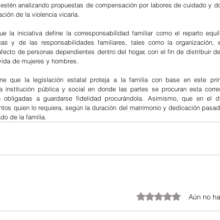
estén analizando propuestas de compensación por labores de cuidado y dom
ción de la violencia vicaria. 
e la iniciativa define la corresponsabilidad familiar como el reparto equil
as y de las responsabilidades familiares, tales como la organización, el
fecto de personas dependientes dentro del hogar, con el fin de distribuir de
vida de mujeres y hombres.
 que la legislación estatal proteja a la familia con base en este princ
a institución pública y social en donde las partes se procuran esta corre
n obligadas a guardarse fidelidad procurándola. Asimismo, que en el div
tos quien lo requiera, según la duración del matrimonio y dedicación pasada 
do de la familia.
Obtuvo 0 de 5 estrellas.
Aún no ha