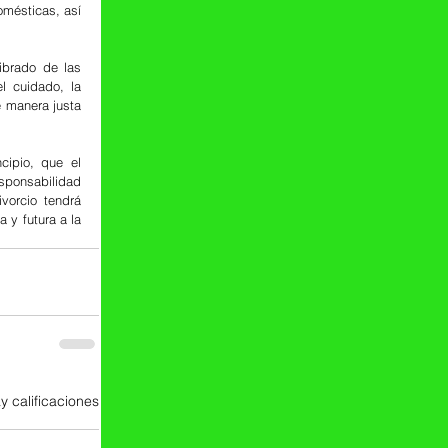
ésticas, así 
ibrado de las 
 cuidado, la 
 manera justa 
ipio, que el 
sponsabilidad 
orcio tendrá 
y futura a la 
y calificaciones