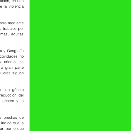
ción, en otra 
 la violencia 
nero mediante 
 trabajos por 
mas, adultas 
a y Geografía 
tividades no 
 añadió, las 
o gran parte 
jeres siguen 
es de género 
reducción del 
 género y la 
as brechas de 
indicó que, a 
r, por lo que 