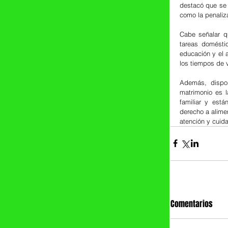
destacó que se 
como la penaliza
Cabe señalar qu
tareas doméstic
educación y el a
los tiempos de 
Además, dispone
matrimonio es l
familiar y está
derecho a alimen
atención y cuida
Comentarios