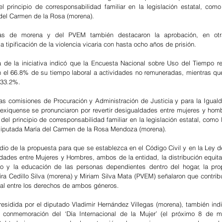
el principio de corresponsabilidad familiar en la legislación estatal, como 
del Carmen de la Rosa (morena).
a tipificación de la violencia vicaria con hasta ocho años de prisión.
 el 66.8% de su tiempo laboral a actividades no remuneradas, mientras qu
l 33.2%.
las comisiones de Procuración y Administración de Justicia y para la Igual
xiquense se pronunciaron por revertir desigualdades entre mujeres y homb
 del principio de corresponsabilidad familiar en la legislación estatal, como 
a diputada María del Carmen de la Rosa Mendoza (morena).
tudio de la propuesta para que se establezca en el Código Civil y en la Ley d
idades entre Mujeres y Hombres, ambos de la entidad, la distribución equitat
o y la educación de las personas dependientes dentro del hogar, la prop
ra Cedillo Silva (morena) y Miriam Silva Mata (PVEM) señalaron que contribuy
ral entre los derechos de ambos géneros.
presidida por el diputado Vladimir Hernández Villegas (morena), también indi
 conmemoración del ‘Día Internacional de la Mujer’ (el próximo 8 de mar