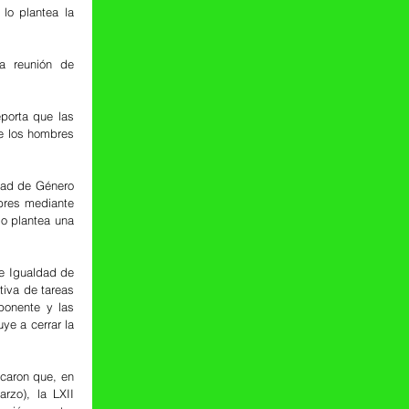
lo plantea la 
e los hombres 
dad de Género 
res mediante 
lo plantea una 
e Igualdad de 
iva de tareas 
onente y las 
e a cerrar la 
caron que, en 
zo), la LXII 