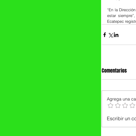
“En la Direcció
estar siempre”
Ecatepec regist
Comentarios
Agrega una cal
Escribir un c