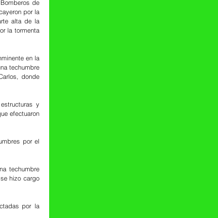
 Bomberos de 
ayeron por la 
e alta de la 
r la tormenta 
minente en la 
una techumbre 
Carlos, donde 
structuras y 
ue efectuaron 
mbres por el 
una techumbre 
se hizo cargo 
tadas por la 