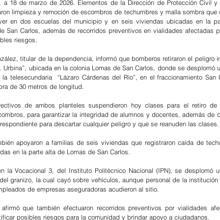
 a 18 de marzo de 2026. Elementos de la Dirección de Protección Civil y
aron limpieza y remoción de escombros de techumbres y malla sombra que c
er en dos escuelas del municipio y en seis viviendas ubicadas en la part
e San Carlos, además de recorridos preventivos en vialidades afectadas po
bles riesgos.
ález, titular de la dependencia, informó que bomberos retiraron el peligro in
G. Urbina”, ubicada en la colonia Lomas de San Carlos, donde se desplomó 
 la telesecundaria  “Lázaro Cárdenas del Río”, en el fraccionamiento San 
ra de 30 metros de longitud.
rectivos de ambos planteles suspendieron hoy clases para el retiro de e
ombros, para garantizar la integridad de alumnos y docentes, además de q
rrespondiente para descartar cualquier peligro y que se reanuden las clases.
ién apoyaron a familias de seis viviendas que registraron caída de techu
adas en la parte alta de Lomas de San Carlos.
 la Vocacional 3, del Instituto Politécnico Nacional (IPN), se desplomó 
el granizo, la cual cayó sobre vehículos, aunque personal de la institución 
pleados de empresas aseguradoras acudieron al sitio.
afirmó que también efectuaron recorridos preventivos por vialidades afec
ntificar posibles riesgos para la comunidad y brindar apoyo a ciudadanos.