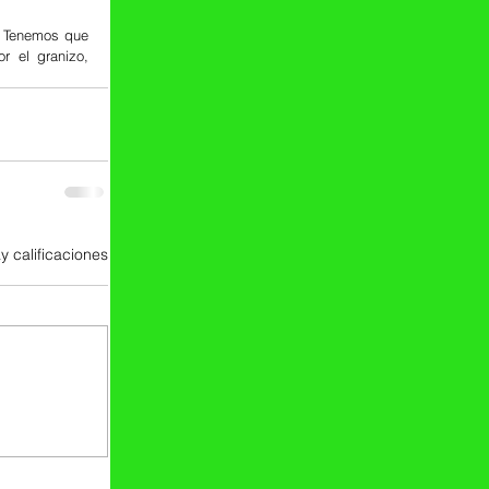
. Tenemos que 
 el granizo, 
y calificaciones