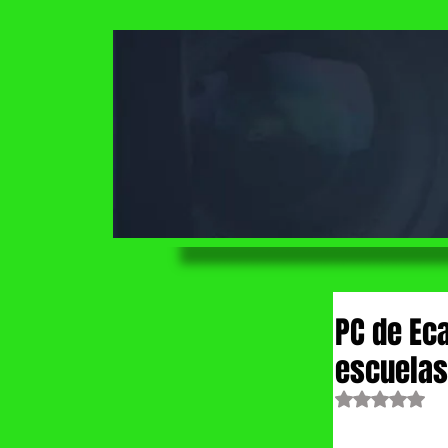
PC de Eca
escuelas
Obtuvo NaN