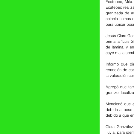
Ecatepec, Méx.,
Ecatepec realiz
granizada de ay
colonia Lomas d
para ubicar posi
Jesús Clara Gonz
primaria “Luis 
de lámina, y en
cayó malla somb
Informó que di
remoción de esc
la valoración co
Agregó que tamb
granizo, localiz
Mencionó que en
debido al peso d
debido a que em
Clara González 
lluvia, para ide