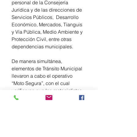
personal de la Consejería 
Jurídica y de las direcciones de 
Servicios Públicos,  Desarrollo 
Económico, Mercados, Tianguis 
y Vía Pública, Medio Ambiente y 
Protección Civil, entre otras 
dependencias municipales. 
De manera simultánea, 
elementos de Tránsito Municipal 
llevaron a cabo el operativo 
“Moto Segura”, con el cual 
verificaron que los motociclistas  
que transitaban por avenida San 
Andrés llevaran casco y 
documentos en regla; sin 
embargo, aquellas unidades 
cuyos conductores infringían el 
Reglamento de Tránsito fueron 