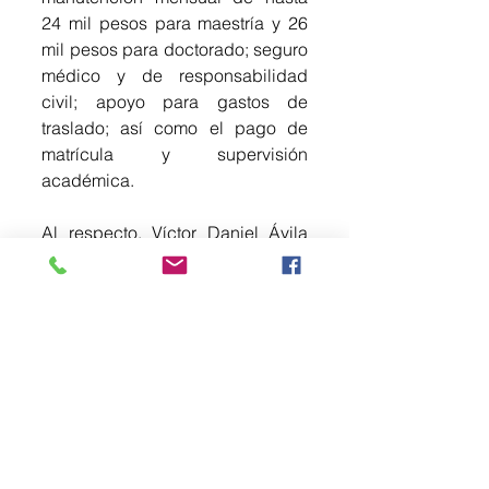
24 mil pesos para maestría y 26 
mil pesos para doctorado; seguro 
médico y de responsabilidad 
civil; apoyo para gastos de 
traslado; así como el pago de 
matrícula y supervisión 
académica.
Al respecto, Víctor Daniel Ávila 
Akerberg, Director General del 
COMECyT, informó que la 
Universidad de Gdansk brindará 
facilidades de alojamiento, 
acceso a infraestructura 
especializada y acompañamiento 
institucional.
Asimismo, el acuerdo contempla 