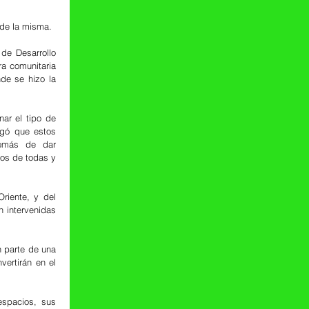
 de la misma.
de Desarrollo 
a comunitaria 
de se hizo la 
r el tipo de 
gó que estos 
emás de dar 
os de todas y 
riente, y del 
 intervenidas 
 parte de una 
ertirán en el 
spacios, sus 