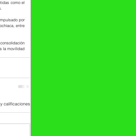
tidas como el 
s.
mpulsado por 
chiaca, entre 
consolidación 
 la movilidad 
y calificaciones