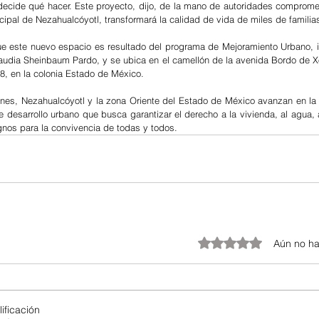
ecide qué hacer. Este proyecto, dijo, de la mano de autoridades comprome
ipal de Nezahualcóyotl, transformará la calidad de vida de miles de familia
e este nuevo espacio es resultado del programa de Mejoramiento Urbano, i
laudia Sheinbaum Pardo, y se ubica en el camellón de la avenida Bordo de Xo
18, en la colonia Estado de México.  
nes, Nezahualcóyotl y la zona Oriente del Estado de México avanzan en la 
 desarrollo urbano que busca garantizar el derecho a la vivienda, al agua, a
gnos para la convivencia de todas y todos.
Obtuvo 0 de 5 estrellas.
Aún no ha
ificación