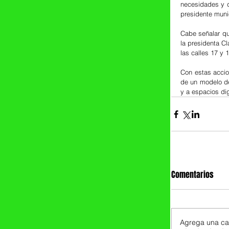
necesidades y d
presidente munic
Cabe señalar qu
la presidenta C
las calles 17 y 
Con estas accio
de un modelo de
y a espacios di
Comentarios
Agrega una cal