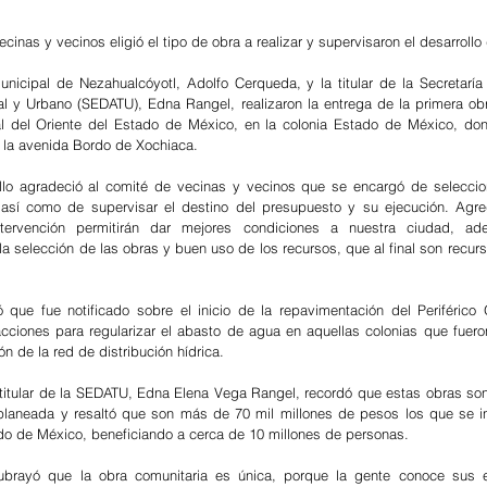
cinas y vecinos eligió el tipo de obra a realizar y supervisaron el desarrollo
unicipal de Nezahualcóyotl, Adolfo Cerqueda, y la titular de la Secretaría 
rial y Urbano (SEDATU), Edna Rangel, realizaron la entrega de la primera obr
al del Oriente del Estado de México, en la colonia Estado de México, don
 la avenida Bordo de Xochiaca.
o agradeció al comité de vecinas y vecinos que se encargó de selecciona
 así como de supervisar el destino del presupuesto y su ejecución. Agre
tervención permitirán dar mejores condiciones a nuestra ciudad, ad
la selección de las obras y buen uso de los recursos, que al final son recurs
que fue notificado sobre el inicio de la repavimentación del Periférico O
cciones para regularizar el abasto de agua en aquellas colonias que fueron
ón de la red de distribución hídrica.
a titular de la SEDATU, Edna Elena Vega Rangel, recordó que estas obras son
planeada y resaltó que son más de 70 mil millones de pesos los que se inv
ado de México, beneficiando a cerca de 10 millones de personas. 
brayó que la obra comunitaria es única, porque la gente conoce sus e