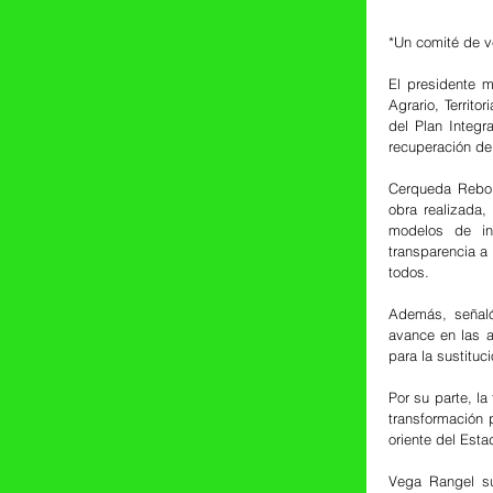
*Un comité de ve
El presidente m
Agrario, Territo
del Plan Integr
recuperación de
Cerqueda Reboll
obra realizada,
modelos de in
transparencia a 
todos.
Además, señaló 
avance en las a
para la sustituci
Por su parte, l
transformación 
oriente del Est
Vega Rangel su