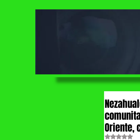
Nezahual
comunita
Oriente,
Obtuvo NaN