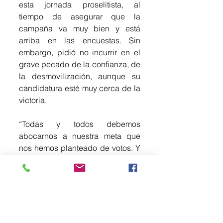
esta jornada proselitista, al 
tiempo de asegurar que la 
campaña va muy bien y está 
arriba en las encuestas. Sin 
embargo, pidió no incurrir en el 
grave pecado de la confianza, de 
la desmovilización, aunque su 
candidatura esté muy cerca de la 
victoria.
“Todas y todos debemos 
abocarnos a nuestra meta que 
nos hemos planteado de votos. Y 
ese día, domingo, desde muy 
temprano debemos movilizarnos 
para que ganemos por un amplio 
margen, pero siempre y cuando 
hagamos nuestra tarea y 
podamos cumplir con nuestras 