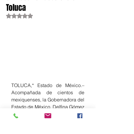
Toluca
Obtuvo NaN de 5 estrellas.
TOLUCA,* Estado de México.– 
Acompañada de cientos de 
mexiquenses, la Gobernadora del 
Estado de México, Delfina Gómez 
Álvarez, vive la pasión 
mundialista del partido México 
contra Corea del Sur, disfrutando 