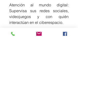
​Atención al mundo digital: 
Supervisa sus redes sociales, 
videojuegos y con quién 
interactúan en el ciberespacio.
​Cuidado a grupos vulnerables: 
Mantén especial vigilancia y 
fortalece las redes de apoyo para 
nuestros adultos mayores y 
familiares con problemas de 
salud mental. ¡No los dejemos 
solos!
​¿Qué hago si un familiar 
desaparece?
​Conserva la calma, pero actúa 
rápido. El Protocolo Nacional 