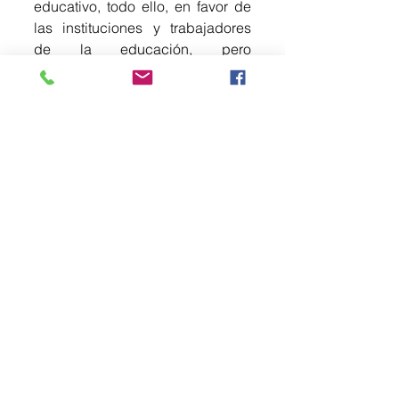
educativo, todo ello, en favor de 
las instituciones y trabajadores 
de la educación, pero 
principalmente de las y los 
alumnos.
“Dentro del contexto de nuestra 
lucha por una educación más 
inclusiva y moderna, este 
encuentro que tenemos refleja el 
cambio profundo y humanitario 
hacia un gobierno del pueblo, 
con el pueblo y para el pueblo, 
un cambio que nos conduce 
hacia una sociedad más justa y 
más equitativa”, puntualizó.
La Gobernadora Delfina Gómez 
reconoció el humanismo y 