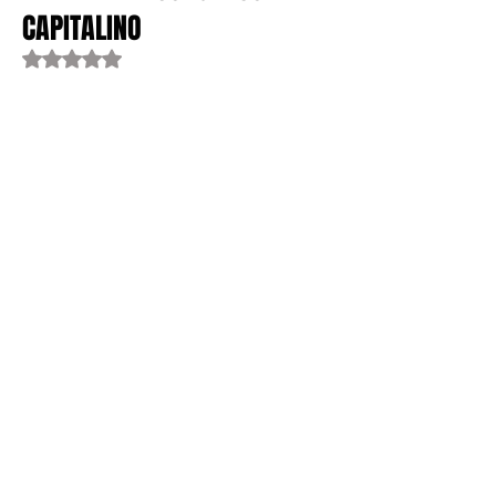
CAPITALINO
Obtuvo NaN de 5 estrellas.