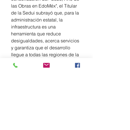
las Obras en EdoMéx", el Titular 
de la Sedui subrayó que, para la 
administración estatal, la 
infraestructura es una 
herramienta que reduce 
desigualdades, acerca servicios 
y garantiza que el desarrollo 
llegue a todas las regiones de la 
entidad. Por ello, destacó la 
importancia de reconocer a 
quienes, con conocimiento y 
responsabilidad social, 
convierten las ideas en obras y 
los proyectos en bienestar.
Durante el encuentro con los 
miembros del Colegio de 
Ingenieros Civiles del Estado de 