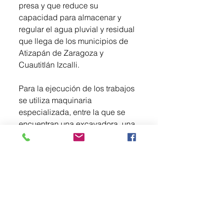
presa y que reduce su 
capacidad para almacenar y 
regular el agua pluvial y residual 
que llega de los municipios de 
Atizapán de Zaragoza y 
Cuautitlán Izcalli.
Para la ejecución de los trabajos 
se utiliza maquinaria 
especializada, entre la que se 
encuentran una excavadora, una 
retroexcavadora, un 
minicargador y camiones tipo 
volteo para el retiro del material.
La CAEM reiteró que estas 
acciones forman parte de los 
trabajos permanentes de 
mantenimiento y prevención que 