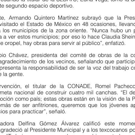
ste segundo espacio deportivo.
te, Armando Quintero Martínez subrayó que la Presi
visitado el Estado de México en 48 ocasiones, llevan
a los municipios de la zona oriente. “Nunca hubo un p
a a ver estos municipios; por eso lo hace Claudia Shei
 oropel, hay obras para servir al público”, enfatizó.
io Chávez, presidenta del comité de obras de la co
agradecimiento de los vecinos, señalando que participa
presenta la responsabilidad de ser la voz del trabajo co
e la gente.
rvención, el titular de la CONADE, Romel Pacheco 
meta nacional de construir cuatro mil canchas. “El de
oción como país; estas obras están en la visión de la Pr
más de ser anfitriones, queremos que los jóvenes a
ios para practicar”, señaló.
adora Delfina Gómez Álvarez calificó este mome
agradeció al Presidente Municipal y a los texcocanos por