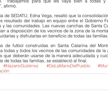
to. “Trabajamos para que les vaya bien a todas y t
, afirmó.
ia de SEDATU, Edna Vega, resaltó que la consolidación
s resultado del trabajo en equipo entre el Gobierno Fed
es y las comunidades. Las nuevas canchas de Santa Cat
n a disposición de los vecinos de la zona de la montañ
idarlas y disfrutarlas en beneficio de todas las familias
s de futbol construidas en Santa Catarina del Mont
a todas y todos los vecinos de las comunidades de la z
as que deberán usarse de la manera adecudada y cuid
te de todas las familias, se estableció al final,
#NazarioGutiérrez
#DeLaManoDelPueblo
#Mun
ación