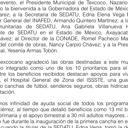
evento, el Presidente Municipal de Texcoco, Nazario 
io la bienvenida a la Gobernadora del Estado de México
rez; a la Secretaria de SEDATU, Edna Elena Vega Ra
 General del INAFED, Armando Quintero Martínez; a la t
unitarias de SEDATU, Ana Gabriela Villanueva Hu
nte de SEDATU en el Estado de México, Axayacatl 
ávez; al Director de la CONADE, Romel Pacheco Marr
del comité de obras, Nancy Carpio Chávez; y a la Presi
al, Yesenia Armas Tobón.
texcocano agradeció las obras destinadas a este muni
do integrado como uno de los 10 prioritarios para el
tre los beneficios recibidos destacan apoyos para viv
to, el Hospital General de Zona del ISSSTE, una guar
o canchas de fútbol, senderos seguros, obras hídricas 
tación.
mos infinidad de ayuda social de todos los programas
iérrez, al tiempo que detalló beneficios como 13 mil b
rimaria y el apoyo bimestral a 30 mil adultos mayores. 
 fue durante la inauguración de la primera cancha en e
uando la titular de la SEDATU, Edna Vega, tomó la de