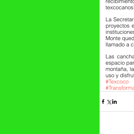
recibimien
texcocanos”
La Secretar
proyectos e
institucion
Monte queda
llamado a cu
Las cancha
espacio par
montaña, l
uso y disfru
#Texcoco
#Transform