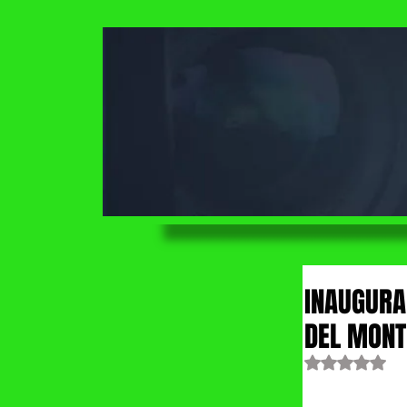
INAUGURA
DEL MONT
Obtuvo NaN