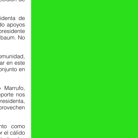
denta de 
do apoyos 
residente 
nbaum. No 
munidad, 
r en este 
njunto en 
Marrufo, 
porte nos 
esidenta, 
provechen 
nto como 
 el cálido 