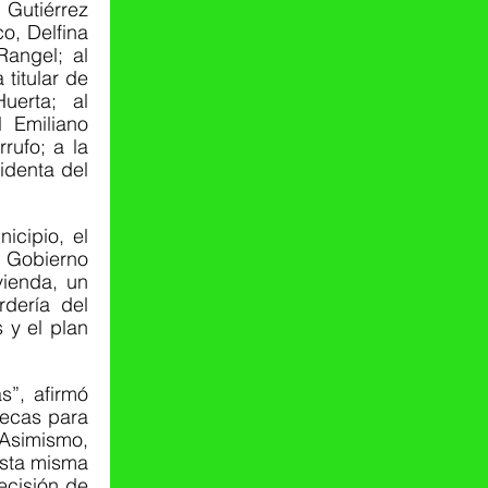
Gutiérrez 
, Delfina 
ngel; al 
itular de 
erta; al 
Emiliano 
ufo; a la 
denta del 
cipio, el 
 Gobierno 
ienda, un 
dería del 
y el plan 
”, afirmó 
ecas para 
Asimismo, 
sta misma 
cisión de 