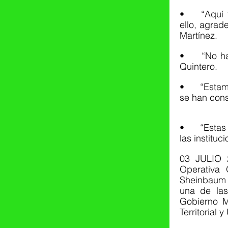
•	“Aquí tenemos infinidad de ayuda social de todos los programas; por 
ello, agrad
Martínez.
•	“No hay obras de oropel, hay obras para servir al público”: Armando 
Quintero.
•	“Estamos viviendo un momento histórico porque en el Estado de México 
se han cons
•	“Estas obras son la suma de esfuerzos del Gobierno Federal y de todas 
las institu
03 JULIO 2
Operativa 
Sheinbaum P
una de las
Gobierno M
Territorial