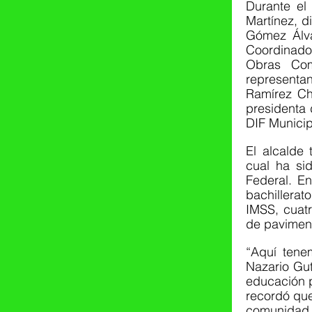
Durante el 
Martínez, d
Gómez Álva
Coordinador
Obras Com
representa
Ramírez Ch
presidenta 
DIF Municip
El alcalde 
cual ha si
Federal. En
bachillera
IMSS, cuatr
de pavimen
“Aquí tene
Nazario Gut
educación p
recordó que
comunidad c