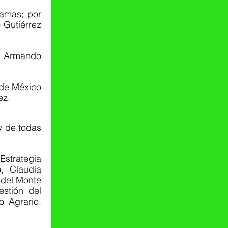
Gutiérrez 
ez.
trategia 
 Claudia 
del Monte 
stión del 
 Agrario, 