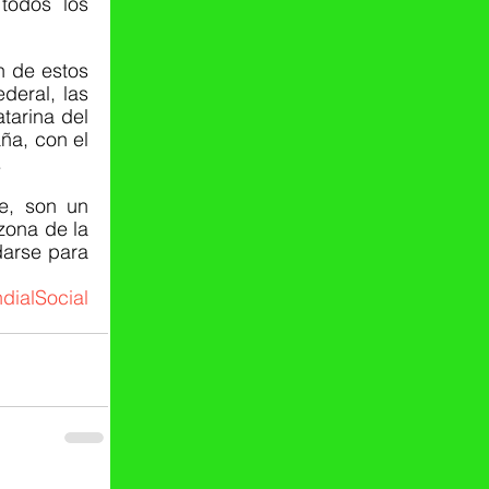
odos los 
 de estos 
eral, las 
arina del 
a, con el 
.
e, son un 
ona de la 
arse para 
dialSocial