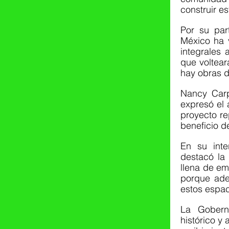
construir e
Por su par
México ha 
integrales 
que voltear
hay obras de
Nancy Carp
expresó el 
proyecto re
beneficio d
En su inte
destacó la 
llena de em
porque ade
estos espac
La Gobern
histórico y 