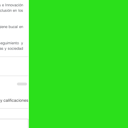
 e Innovación 
lusión en los 
iene bucal en 
eguimiento y 
as y sociedad 
y calificaciones