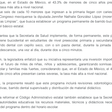
que, en el Estado de México, el 43.3% de menores de cinco años pres
tasa más alta a nivel nacional.
ue seis de cada 10 menores que ingresan a la primaria llegan con caries
 Congreso mexiquense la diputada Jennifer Nathalie González López (moren
risas Limpias”, que busca establecer un programa permanente de barrido buco
l básico estatal.
antea que la Secretaría de Salud implemente, de forma permanente, este p
iene bucodental en estudiantes de nivel preescolar, primaria y secundaria
rido dental con cepillo seco, con o sin pasta dental, durante la jornada e
descansos, una vez al día, durante dos a cinco minutos.
, la legisladora enfatizó que su iniciativa representaría una inversión impor
 el futuro de miles de niñas, niños y adolescentes, garantizando sonrisas
olar y familias más fuertes, considerando que, en el Estado de México, el 43
e cinco años presentan caries severas, la tasa más alta a nivel nacional.
, la proponente resaltó que este programa incluirá revisiones odontológica
ivas, barrido dental supervisado y distribución de material didáctico.
ra reformar el Código Administrativo estatal también establece que la Secret
 autoridades educativas los recursos materiales, técnicos y didácticos neces
del programa dentro del horario escolar.