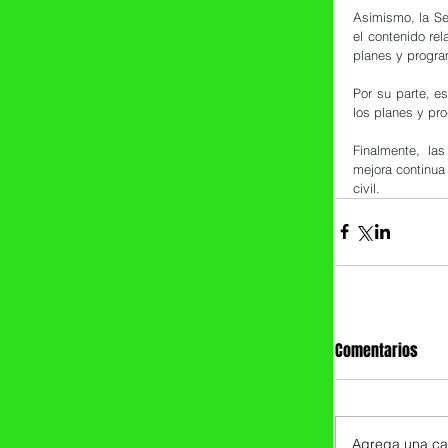
Asimismo, la Se
el contenido re
planes y progra
Por su parte, es
los planes y pr
Finalmente, la
mejora continua
civil.
Comentarios
Agrega una cal