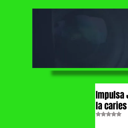
Impulsa 
la caries 
Obtuvo NaN