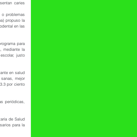
entan caries 
 o problemas 
a) propuso la 
dental en las 
rograma para 
, mediante la 
scolar, justo 
tante en salud 
 sanas, mejor 
.3 por ciento 
s periódicas, 
aría de Salud 
arios para la 