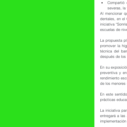
Compartió 
severas, la 
Al mencionar q
dentales, en el
iniciativa “Son
escuelas de nive
La propuesta pl
promover la hig
técnica del bar
después de los 
En su exposición
preventiva y en
rendimiento esc
de los menores d
En este sentido
prácticas educat
La iniciativa pa
entregará a las
implementación 