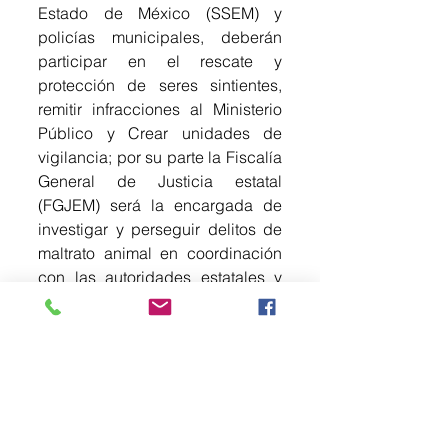
Estado de México (SSEM) y 
policías municipales, deberán 
participar en el rescate y 
protección de seres sintientes, 
remitir infracciones al Ministerio 
Público y Crear unidades de 
vigilancia; por su parte la Fiscalía 
General de Justicia estatal 
(FGJEM) será la encargada de 
investigar y perseguir delitos de 
maltrato animal en coordinación 
con las autoridades estatales y 
municipales. 
También, la Procuraduría de 
Protección al Ambiente 
(Propaem), adscrita a la SMAyDS, 
tendrá que vigilar el cumplimiento 
de la ley; realizar inspecciones y 