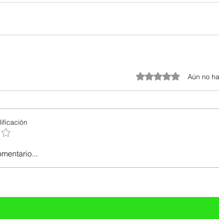
Obtuvo 0 de 5 estrellas.
Aún no ha
ificación
omentario...