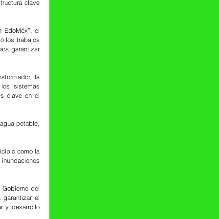
ructura clave 
 EdoMéx”, el 
 los trabajos 
ra garantizar 
sformador, la 
los sistemas 
s clave en el 
 agua potable, 
cipio como la 
 inundaciones 
Gobierno del 
garantizar el 
y desarrollo 