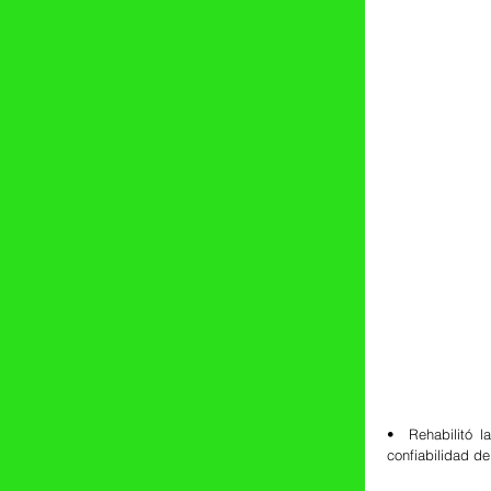
•⁠  ⁠Rehabilitó
confiabilidad de