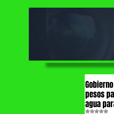
Gobierno
pesos pa
agua par
Obtuvo NaN