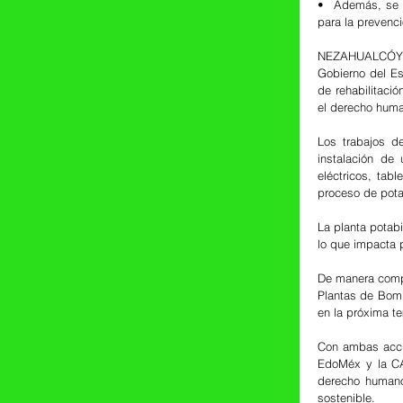
•⁠  ⁠Además, se 
para la prevenc
NEZAHUALCÓYOTL
Gobierno del Es
de rehabilitaci
el derecho huma
Los trabajos de
instalación de
eléctricos, tab
proceso de pota
La planta potabi
lo que impacta 
De manera compl
Plantas de Bomb
en la próxima t
Con ambas accio
EdoMéx y la CAE
derecho humano 
sostenible.