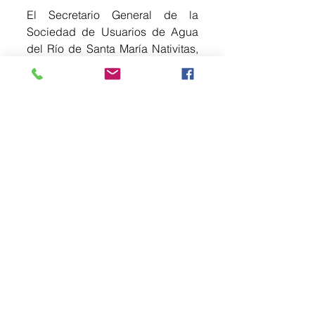
El Secretario General de la 
Sociedad de Usuarios de Agua 
del Río de Santa María Nativitas, 
señaló que actualmente se 
produce flor y hortalizas, pero con 
el riego a través de la olla de 
captación podrán tener una 
producción permanente durante 
todo el año.
Por su parte Jesús Páez Ramírez, 
director del Campo en Texcoco, 
señaló que que gracias a que el 
gobierno del Estado de México 
prestó una máquina Bulldozer, se 
han construido 36 ollas de 
captación de agua de lluvias en 
el campo texcocano con 