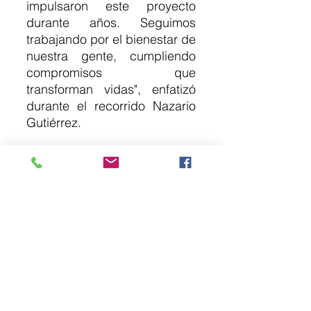
impulsaron este proyecto 
durante años. Seguimos 
trabajando por el bienestar de 
nuestra gente, cumpliendo 
compromisos que 
transforman vidas", enfatizó 
durante el recorrido Nazario 
Gutiérrez.
Durante la entrega del predio, 
estuvieron presentes Rosa 
María Zabal Cortés, 
subdirectora de Obras y 
Contratación, quien asistió en 
representación de Martí 
Batres Guadarrama, director 
general del ISSSTE, a quien le 
agradecieron las atenciones y 
la buena disposición para 