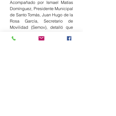
Acompañado por Ismael Matías 
Domínguez, Presidente Municipal 
de Santo Tomás, Juan Hugo de la 
Rosa García, Secretario de 
Movilidad (Semov), detalló que 
en total se va a reforzar y restaurar 
400 metros de largo por 7.50 
metros de ancho de la vialidad. 
Joel González Toral, Director 
General de la Junta Local de 
Caminos, informó que los trabajos 
tendrán una inversión de ocho 
millones de pesos y beneficiarán 
a más de 87 mil habitantes de la 
zona sur del estado, con lo que 
se restablece la 
intercomunicación entre las 
comunidades de Ixtapantongo, 