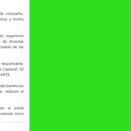
e compañía, 
tos y michis 
), organismo 
 de diversas 
nsable de las 
 responsable; 
a Cepanaf; 52 
rmARTE.
da beneficios 
, reducen el 
n el portal 
acebook como 