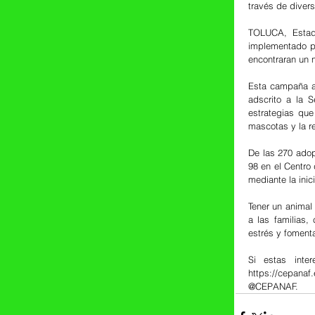
través de diver
TOLUCA, Estad
implementado po
encontraran un 
Esta campaña a 
adscrito a la S
estrategias que
mascotas y la r
De las 270 adop
98 en el Centro
mediante la inic
Tener un animal
a las familias,
estrés y foment
Si estas inte
https://cepanaf
@CEPANAF.