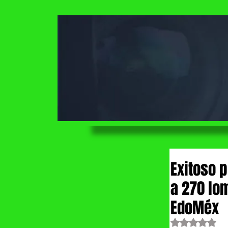
Exitoso 
a 270 lo
EdoMéx
Obtuvo NaN