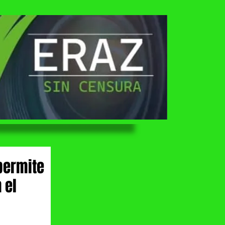
permite
 el