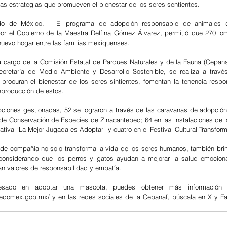
sas estrategias que promueven el bienestar de los seres sentientes. 
o de México. – El programa de adopción responsable de animales d
r el Gobierno de la Maestra Delfina Gómez Álvarez, permitió que 270 lomi
nuevo hogar entre las familias mexiquenses.
cargo de la Comisión Estatal de Parques Naturales y de la Fauna (Cepanaf
ecretaría de Medio Ambiente y Desarrollo Sostenible, se realiza a través
 procuran el bienestar de los seres sintientes, fomentan la tenencia respo
eproducción de estos.   
ciones gestionadas, 52 se lograron a través de las caravanas de adopción
 de Conservación de Especies de Zinacantepec; 64 en las instalaciones de l
iativa “La Mejor Jugada es Adoptar” y cuatro en el Festival Cultural Transfo
 de compañía no solo transforma la vida de los seres humanos, también brin
 considerando que los perros y gatos ayudan a mejorar la salud emocional
an valores de responsabilidad y empatía.
resado en adoptar una mascota, puedes obtener más información e
.edomex.gob.mx/ y en las redes sociales de la Cepanaf, búscala en X y F