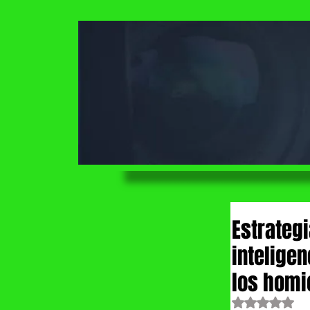
Estrategi
intelige
los homi
Obtuvo NaN