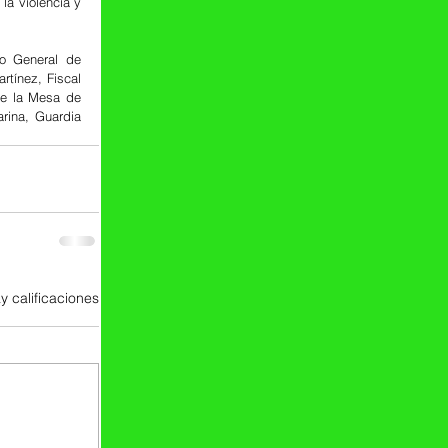
a violencia y 
o General de 
tínez, Fiscal 
e la Mesa de 
ina, Guardia 
y calificaciones