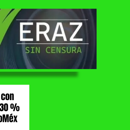
 con
n 30 %
doMéx