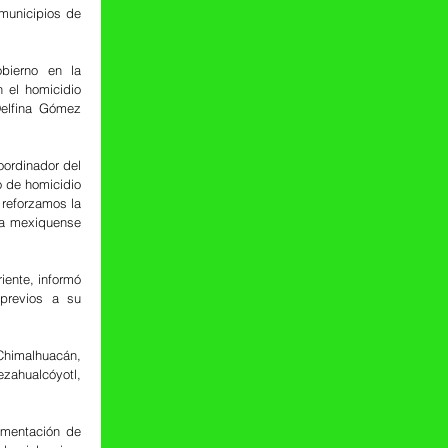
municipios de 
ierno en la 
 el homicidio 
elfina Gómez 
ordinador del 
 de homicidio 
reforzamos la 
ia mexiquense 
ente, informó 
revios a su 
Chimalhuacán, 
ahualcóyotl, 
ementación de 