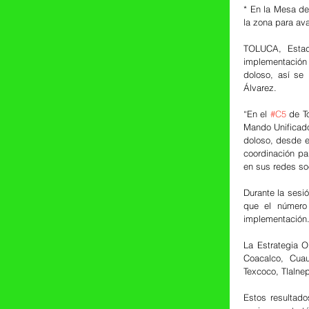
* En la Mesa de
la zona para ava
TOLUCA, Estad
implementación 
doloso, así se
Álvarez.
“En el 
#C5
 de T
Mando Unificado
doloso, desde e
coordinación pa
en sus redes so
Durante la sesió
que el número
implementación
La Estrategia O
Coacalco, Cuaut
Texcoco, Tlalnep
Estos resultados