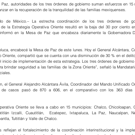
 Paz, autoridades de los tres órdenes de gobierno suman esfuerzos en 15 
nzar en la recuperación de la tranquilidad de las familias mexiquenses.
o de México.– La estrecha coordinación de los tres órdenes de gob
de la Estrategia Operativa Oriente resultó en la baja del 30 por ciento en
 informó en la Mesa de Paz que encabeza diariamente la Gobernadora D
oluca, encabecé la Mesa de Paz de este lunes. Hoy el General Alcántara, Co
 Oriente, compartió que se cuenta con una disminución de 30 % en el delito
l inicio de implementación de esta estrategia. Los tres órdenes de gobierno 
ra brindar seguridad a las familias de la Zona Oriente”, señaló la Mandatar
ciales.
n, el General Alejandro Alcántara Ávila, Coordinador del Mando Unificado Ori
 de casos pasó de 870 a 606, en el comparativo con los 363 días p
.
perativa Oriente se lleva a cabo en 15 municipios: Chalco, Chicoloapan, 
itlán Izcalli, Cuautitlán,  Ecatepec, Ixtapaluca, La Paz, Naucalpan, Nez
antla, Tultitlán y Valle de Chalco.
 reflejan el fortalecimiento de la coordinación interinstitucional y la impl