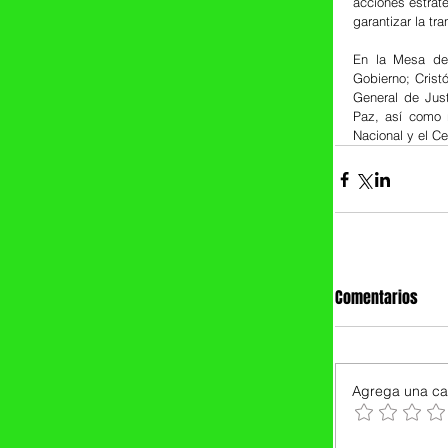
acciones estraté
garantizar la tr
En la Mesa de 
Gobierno; Crist
General de Just
Paz, así como r
Nacional y el Ce
Comentarios
Agrega una cal