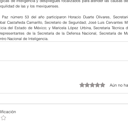
gicas de inteligencia y despliegues focalizados para atender las causas de l
anquilidad de las y los mexiquenses.
Paz número 53 del año participaron Horacio Duarte Olivares, Secretari
óbal Castañeda Camarillo, Secretario de Seguridad; José Luis Cervantes Mar
icia del Estado de México; y Maricela López Urbina, Secretaria Técnica d
epresentantes de la Secretaría de la Defensa Nacional, Secretaría de Mar
ntro Nacional de Inteligencia.
Obtuvo 0 de 5 estrellas.
Aún no ha
ificación