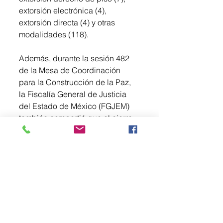
extorsión electrónica (4), 
extorsión directa (4) y otras 
modalidades (118).
Además, durante la sesión 482 
de la Mesa de Coordinación 
para la Construcción de la Paz, 
la Fiscalía General de Justicia 
del Estado de México (FGJEM) 
también compartió que al cierre 
de esta semana el delito de 
homicidio doloso registró una 
disminución del 14 por ciento en 
el promedio diario, en 
comparación con la semana 
anterior.
En este marco, se reiteró el 