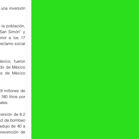
una inversión 
a población, 
San Simón” y 
ior a los 17 
eclamo social 
xico, fueron 
ado de México 
le de México 
9 millones de 
80 litros por 
ales.
ersión de 8.2 
dad de bombeo 
edujo de 40 a 
revención de 