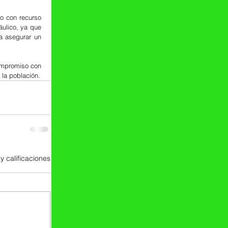
 con recurso 
ulico, ya que 
a asegurar un 
ompromiso con 
 la población.
y calificaciones