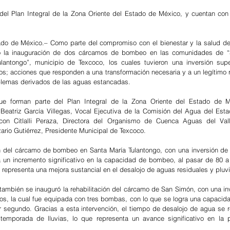
del Plan Integral de la Zona Oriente del Estado de México, y cuentan con 
 de México.– Como parte del compromiso con el bienestar y la salud de l
o la inauguración de dos cárcamos de bombeo en las comunidades de “
lantongo”, municipio de Texcoco, los cuales tuvieron una inversión super
os; acciones que responden a una transformación necesaria y a un legítimo r
oblemas derivados de las aguas estancadas.
ue forman parte del Plan Integral de la Zona Oriente del Estado de Mé
Beatriz García Villegas, Vocal Ejecutiva de la Comisión del Agua del Est
con Citlalli Peraza, Directora del Organismo de Cuenca Aguas del Val
rio Gutiérrez, Presidente Municipal de Texcoco.
ón del cárcamo de bombeo en Santa María Tulantongo, con una inversión de 
á un incremento significativo en la capacidad de bombeo, al pasar de 80 a 1
 representa una mejora sustancial en el desalojo de aguas residuales y pluvi
 también se inauguró la rehabilitación del cárcamo de San Simón, con una inv
os, la cual fue equipada con tres bombas, con lo que se logra una capaci
or segundo. Gracias a esta intervención, el tiempo de desalojo de agua se r
temporada de lluvias, lo que representa un avance significativo en la p