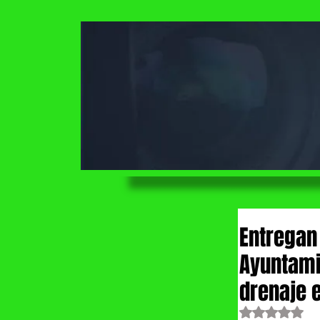
Entregan
Ayuntami
drenaje 
Obtuvo NaN