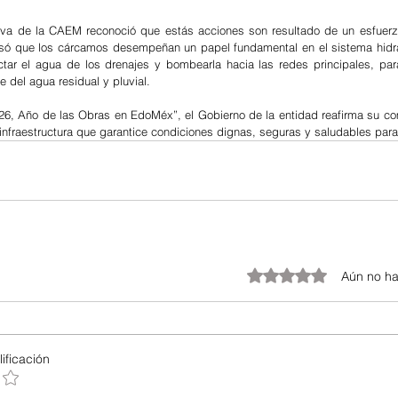
iva de la CAEM reconoció que estás acciones son resultado de un esfuerzo
ecisó que los cárcamos desempeñan un papel fundamental en el sistema hidrá
ctar el agua de los drenajes y bombearla hacia las redes principales, par
te del agua residual y pluvial.
26, Año de las Obras en EdoMéx”, el Gobierno de la entidad reafirma su c
 infraestructura que garantice condiciones dignas, seguras y saludables para
Obtuvo 0 de 5 estrellas.
Aún no ha
ificación