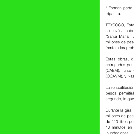
* Forman parte 
tripartita.
TEXCOCO, Estado
se llevó a cab
“Santa María Tu
millones de pes
frente a los pr
Estas obras, q
entregadas por 
(CAEM), junto 
(OCAVM), y Naza
La rehabilitaci
pesos, permitir
segundo, lo que
Durante la gira,
millones de pes
de 110 litros p
10 minutos en 
inundaciones.