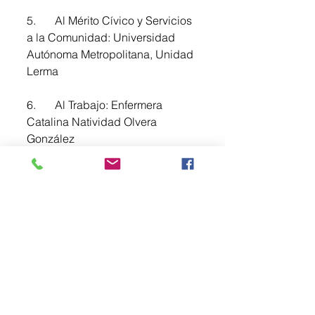
5.	Al Mérito Cívico y Servicios 
a la Comunidad: Universidad 
Autónoma Metropolitana, Unidad 
Lerma  
6.	Al Trabajo: Enfermera 
Catalina Natividad Olvera 
González 
7.	A la Juventud: Mtra. 
Claudia Azucena Francisco 
Morales 
8.	A la Contribución en el 
Servicio Público: Dra. Susana 
Libien Díaz González 
9.	Al Impulso Económico: C. 