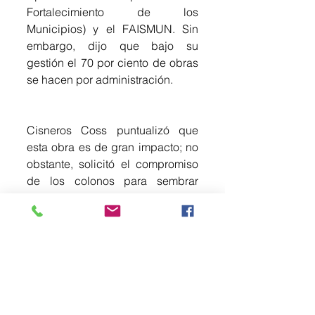
Fortalecimiento de los 
Municipios) y el FAISMUN. Sin 
embargo, dijo que bajo su 
gestión el 70 por ciento de obras 
se hacen por administración.
Cisneros Coss puntualizó que 
esta obra es de gran impacto; no 
obstante, solicitó el compromiso 
de los colonos para sembrar 
árboles en las banquetas, a fin de 
que el agua pluvial se filtre al 
subsuelo y se comience a 
generar el modelo de 
"comunidades esponja".
Subrayó que los trabajos de 