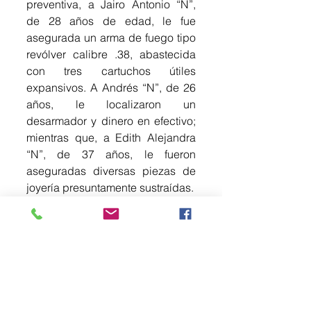
preventiva, a Jairo Antonio “N”, 
de 28 años de edad, le fue 
asegurada un arma de fuego tipo 
revólver calibre .38, abastecida 
con tres cartuchos útiles 
expansivos. A Andrés “N”, de 26 
años, le localizaron un 
desarmador y dinero en efectivo; 
mientras que, a Edith Alejandra 
“N”, de 37 años, le fueron 
aseguradas diversas piezas de 
joyería presuntamente sustraídas.
Posteriormente, los detenidos y 
los objetos asegurados fueron 
puestos a disposición de la 
Fiscalía General de Justicia del 
Estado de México, donde el 
agente del Ministerio Público 