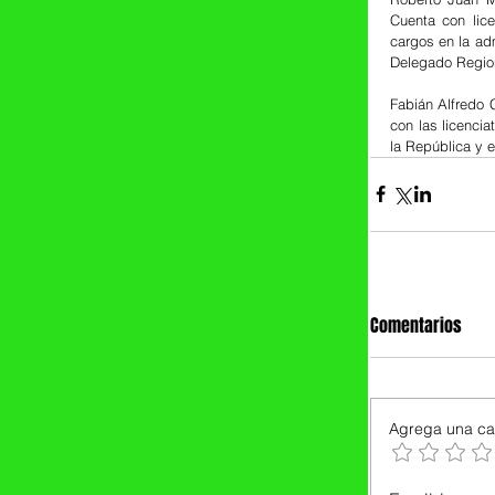
Cuenta con lice
cargos en la adm
Delegado Region
Fabián Alfredo 
con las licenci
la República y 
Comentarios
Agrega una cal