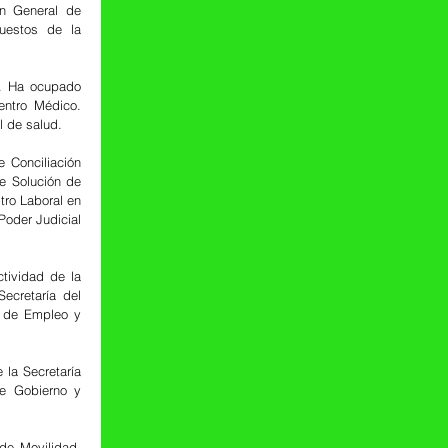
n General de 
estos de la 
. Ha ocupado 
ntro Médico. 
l de salud.
 Conciliación 
 Solución de 
tro Laboral en 
oder Judicial 
ividad de la 
ecretaría del 
 de Empleo y 
la Secretaría 
e Gobierno y 
e Movilidad. 