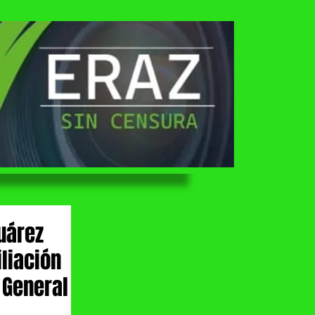
uárez
liación
 General