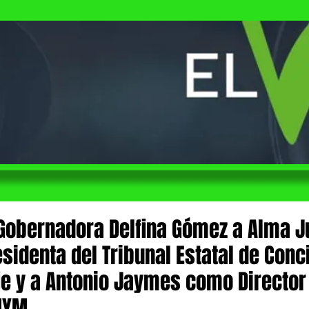
Gobernadora Delfina Gómez a Alma J
identa del Tribunal Estatal de Conci
aje y a Antonio Jaymes como Director
MYM