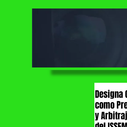
Designa 
como Pres
y Arbitr
del ISSE