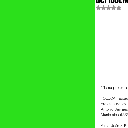
Obtuvo NaN
* ⁠Toma protesta
TOLUCA, Estado
protesta de ley 
Antonio Jaymes 
Municipios (ISS
Alma Juárez Ba