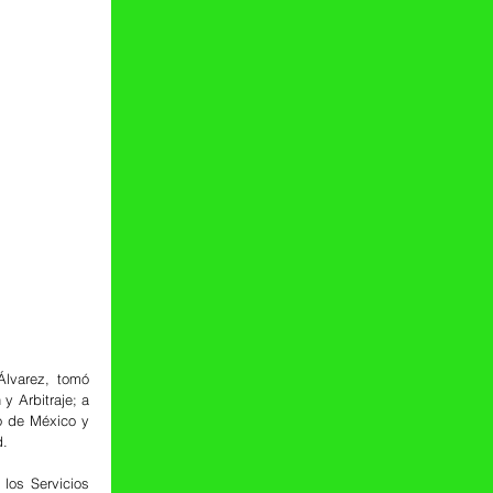
varez, tomó 
 Arbitraje; a 
 de México y 
d.
os Servicios 