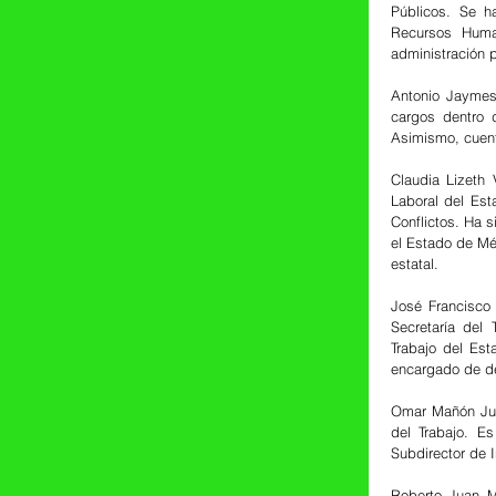
Públicos. Se h
Recursos Huma
administración p
Antonio Jaymes
cargos dentro 
Asimismo, cuent
Claudia Lizeth 
Laboral del Est
Conflictos. Ha s
el Estado de Mé
estatal.
José Francisco
Secretaría del 
Trabajo del Es
encargado de de
Omar Mañón Juár
del Trabajo. E
Subdirector de I
Roberto Juan Mo