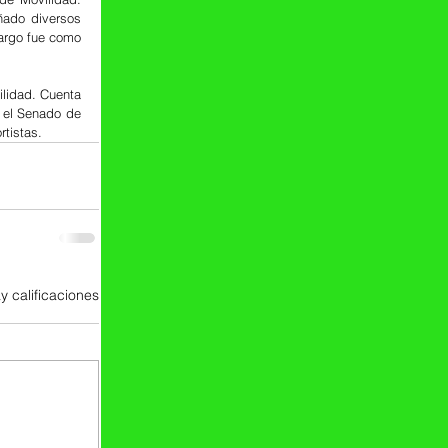
ado diversos 
argo fue como 
lidad. Cuenta 
el Senado de 
tistas.
y calificaciones