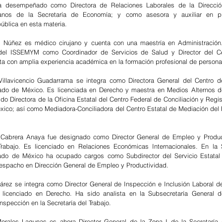
a desempeñado como Directora de Relaciones Laborales de la Direcció
nos de la Secretaría de Economía; y como asesora y auxiliar en pu
ública en esta materia.
 Núñez es médico cirujano y cuenta con una maestría en Administración
del ISSEMYM como Coordinador de Servicios de Salud y Director del Ce
a con amplia experiencia académica en la formación profesional de persona
Villavicencio Guadarrama se integra como Directora General del Centro de
ado de México. Es licenciada en Derecho y maestra en Medios Alternos de
ido Directora de la Oficina Estatal del Centro Federal de Conciliación y Regis
xico; así como Mediadora-Conciliadora del Centro Estatal de Mediación del P
 Cabrera Anaya fue designado como Director General de Empleo y Product
Trabajo. Es licenciado en Relaciones Económicas Internacionales. En la S
tado de México ha ocupado cargos como Subdirector del Servicio Estatal
spacho en Dirección General de Empleo y Productividad.
ez se integra como Director General de Inspección e Inclusión Laboral de 
s licenciado en Derecho. Ha sido analista en la Subsecretaría General d
nspección en la Secretaría del Trabajo.
rales Lagunas es ahora Director General de la Zona I de la Secretaría d