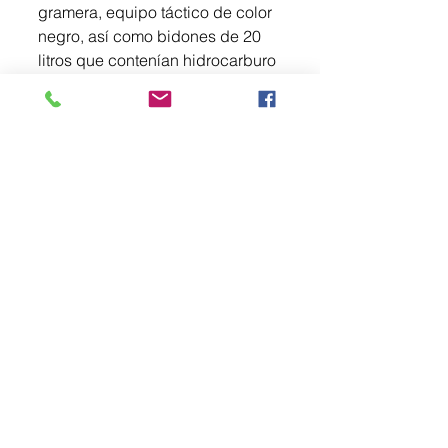
gramera, equipo táctico de color 
negro, así como bidones de 20 
litros que contenían hidrocarburo 
del que se indaga su 
procedencia, en tanto que el 
inmueble quedó asegurado para 
continuar con las investigaciones.
En el lugar fueron detenidos 
Juan Carlos “N”, María “N” de 44 
años de edad y a Dolores “N” de 
76 años de edad, quienes fueron 
trasladadas ante el Agente del 
Ministerio Público para 
determinar su situación jurídica, 
no obstante, deben ser 
consideradas inocentes hasta 
que sea dictada una sentencia 
condenatoria en su contra.