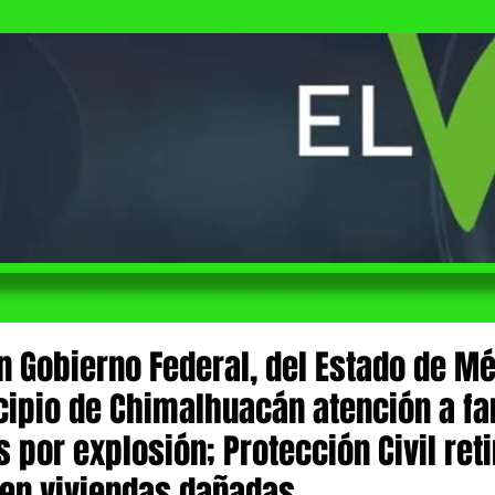
n Gobierno Federal, del Estado de Mé
cipio de Chimalhuacán atención a fa
 por explosión; Protección Civil reti
 en viviendas dañadas