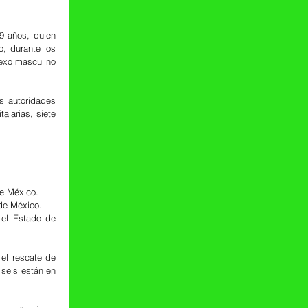
 años, quien 
, durante los 
exo masculino 
 autoridades 
larias, siete 
de México.
 de México.
el rescate de 
seis están en 