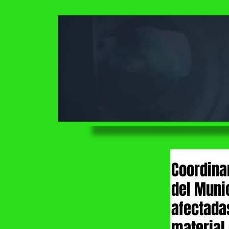
Coordina
del Muni
afectadas
material