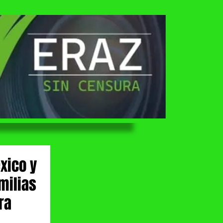
xico y
milias
ra