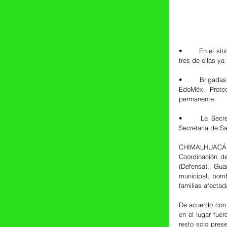
•	En el sitio fueron atendidas 51 personas de las cuales 11 fueron trasladadas a diversos hospitales, 
tres de ellas ya
•	Brigadas de la Secretaría de la Defensa Nacional, Guardia Nacional, Secretaría de Seguridad del 
EdoMéx, Protec
permanente. 
•	La Secretaría de Salud estatal mantiene coordinación con el Municipio de Chimalhuacán y la 
Secretaría de Sa
CHIMALHUACÁN, 
Coordinación de
(Defensa), Guar
municipal, bomb
familias afectad
De acuerdo con P
en el lugar fue
resto solo pres