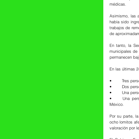
médicas.
Asimismo, las a
había sido ingr
trabajos de rem
de aproximadam
En tanto, la Se
municipales de 
permanecen bajo
En las últimas 2
•	Tres pe
•	Dos per
•	Una per
•	Una persona permanece en el Hospital General de Chimalhuacán “90 Camas” en el Estado de 
México.
Por su parte, l
ocho lomitos af
valoración por l