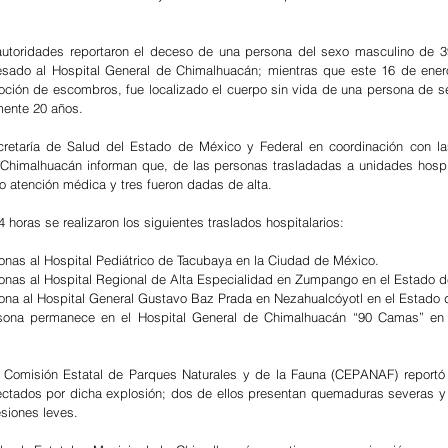
utoridades reportaron el deceso de una persona del sexo masculino de 39
esado al Hospital General de Chimalhuacán; mientras que este 16 de enero
oción de escombros, fue localizado el cuerpo sin vida de una persona de s
ente 20 años. 
cretaría de Salud del Estado de México y Federal en coordinación con las
Chimalhuacán informan que, de las personas trasladadas a unidades hospita
 atención médica y tres fueron dadas de alta.  
4 horas se realizaron los siguientes traslados hospitalarios:
rsonas al Hospital Pediátrico de Tacubaya en la Ciudad de México.
sonas al Hospital Regional de Alta Especialidad en Zumpango en el Estado 
sona al Hospital General Gustavo Baz Prada en Nezahualcóyotl en el Estado
a Comisión Estatal de Parques Naturales y de la Fauna (CEPANAF) reportó 
ectados por dicha explosión; dos de ellos presentan quemaduras severas y 
esiones leves. 