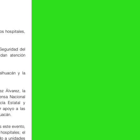
dan atención 
 Álvarez, la 
ensa Nacional 
ía Estatal y 
 apoyo a las 
huacán.
 este evento, 
ospitales; el 
do a unidades 