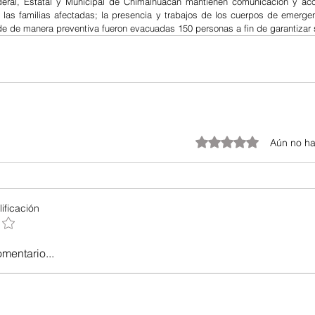
deral, Estatal y Municipal de Chimalhuacán mantienen comunicación y ac
las familias afectadas; la presencia y trabajos de los cuerpos de emergen
de de manera preventiva fueron evacuadas 150 personas a fin de garantizar 
Obtuvo 0 de 5 estrellas.
Aún no ha
ificación
omentario...