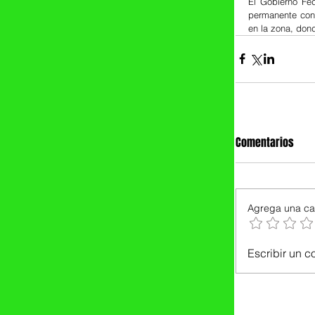
El Gobierno Fe
permanente con 
en la zona, don
Comentarios
Agrega una cal
Escribir un c