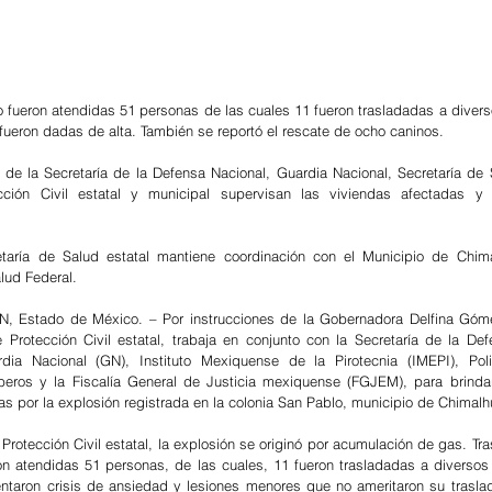
 fueron dadas de alta. También se reportó el rescate de ocho caninos.
ción Civil estatal y municipal supervisan las viviendas afectadas y 
lud Federal. 
Estado de México. – Por instrucciones de la Gobernadora Delfina Gómez
 Protección Civil estatal, trabaja en conjunto con la Secretaría de la Def
dia Nacional (GN), Instituto Mexiquense de la Pirotecnia (IMEPI), Polic
eros y la Fiscalía General de Justicia mexiquense (FGJEM), para brindar
as por la explosión registrada en la colonia San Pablo, municipio de Chimal
rotección Civil estatal, la explosión se originó por acumulación de gas. Tras
ron atendidas 51 personas, de las cuales, 11 fueron trasladadas a diversos h
entaron crisis de ansiedad y lesiones menores que no ameritaron su trasla