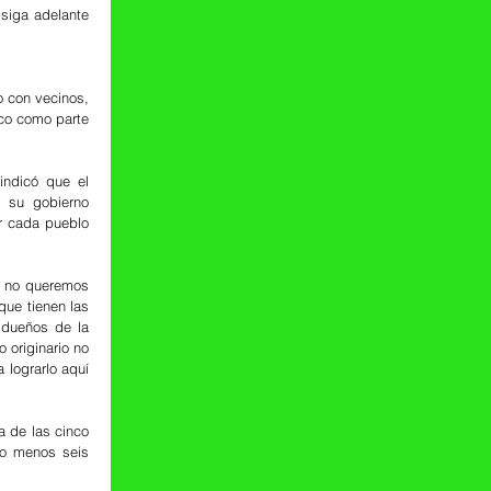
siga adelante 
 con vecinos, 
co como parte 
ndicó que el 
 su gobierno 
r cada pueblo 
 no queremos 
ue tienen las 
dueños de la 
 originario no 
lograrlo aquí 
 de las cinco 
lo menos seis 