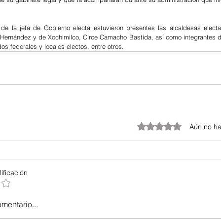
de la jefa de Gobierno electa estuvieron presentes las alcaldesas electa
 Hernández y de Xochimilco, Circe Camacho Bastida, así como integrantes d
dos federales y locales electos, entre otros.
Obtuvo 0 de 5 estrellas.
Aún no ha
ificación
omentario...