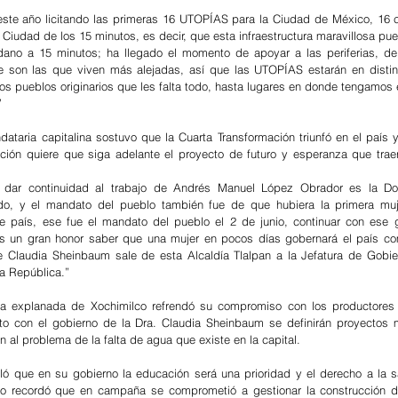
ste año licitando las primeras 16 UTOPÍAS para la Ciudad de México, 16 c
la Ciudad de los 15 minutos, es decir, que esta infraestructura maravillosa pu
dano a 15 minutos; ha llegado el momento de apoyar a las periferias, de 
 son las que viven más alejadas, así que las UTOPÍAS estarán en distint
los pueblos originarios que les falta todo, hasta lugares en donde tengamos 
”
ataria capitalina sostuvo que la Cuarta Transformación triunfó en el país y
ción quiere que siga adelante el proyecto de futuro y esperanza que traer
 dar continuidad al trabajo de Andrés Manuel López Obrador es la Doc
o, y el mandato del pueblo también fue de que hubiera la primera muje
 país, ese fue el mandato del pueblo el 2 de junio, continuar con ese g
Es un gran honor saber que una mujer en pocos días gobernará el país com
 Claudia Sheinbaum sale de esta Alcaldía Tlalpan a la Jefatura de Gobier
la República.”
la explanada de Xochimilco refrendó su compromiso con los productores 
to con el gobierno de la Dra. Claudia Sheinbaum se definirán proyectos m
n al problema de la falta de agua que existe en la capital.
ó que en su gobierno la educación será una prioridad y el derecho a la s
llo recordó que en campaña se comprometió a gestionar la construcción de