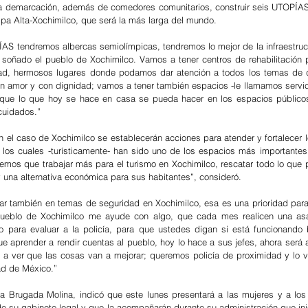
a demarcación, además de comedores comunitarios, construir seis UTOPÍAS y
pa Alta-Xochimilco, que será la más larga del mundo.
AS tendremos albercas semiolímpicas, tendremos lo mejor de la infraestruct
soñado el pueblo de Xochimilco. Vamos a tener centros de rehabilitación 
ad, hermosos lugares donde podamos dar atención a todos los temas de d
con amor y con dignidad; vamos a tener también espacios -le llamamos servici
 que lo que hoy se hace en casa se pueda hacer en los espacios públicos 
cuidados.”
 el caso de Xochimilco se establecerán acciones para atender y fortalecer l
 los cuales -turísticamente- han sido uno de los espacios más importantes
emos que trabajar más para el turismo en Xochimilco, rescatar todo lo que 
y una alternativa económica para sus habitantes”, consideró.
ar también en temas de seguridad en Xochimilco, esa es una prioridad para 
pueblo de Xochimilco me ayude con algo, que cada mes realicen una as
o para evaluar a la policía, para que ustedes digan si está funcionando 
ue aprender a rendir cuentas al pueblo, hoy lo hace a sus jefes, ahora será a
a ver que las cosas van a mejorar; queremos policía de proximidad y lo v
ad de México.”
ra Brugada Molina, indicó que este lunes presentará a las mujeres y a lo
de su gabinete legal y que la acompañarán durante su administración que inic