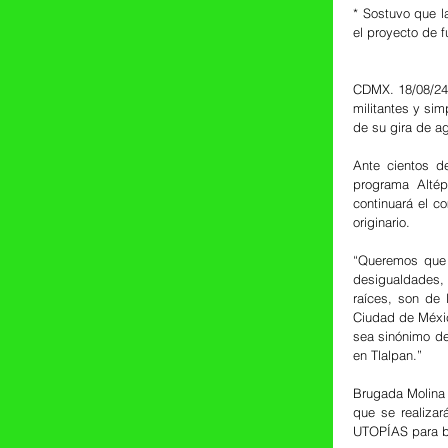
* Sostuvo que l
el proyecto de f
CDMX. 18/08/24.
militantes y si
de su gira de a
Ante cientos d
programa Altép
continuará el c
originario.
“Queremos que l
desigualdades, 
raíces, son de 
Ciudad de México
sea sinónimo de
en Tlalpan.”
Brugada Molina 
que se realizar
UTOPÍAS para be