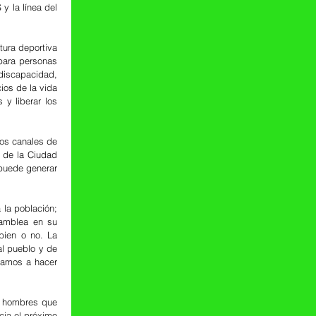
 la línea del 
ura deportiva 
para personas 
iscapacidad, 
os de la vida 
y liberar los 
os canales de 
 de la Ciudad 
puede generar 
la población; 
amblea en su 
bien o no. La 
l pueblo y de 
amos a hacer 
s hombres que 
ia el próximo 