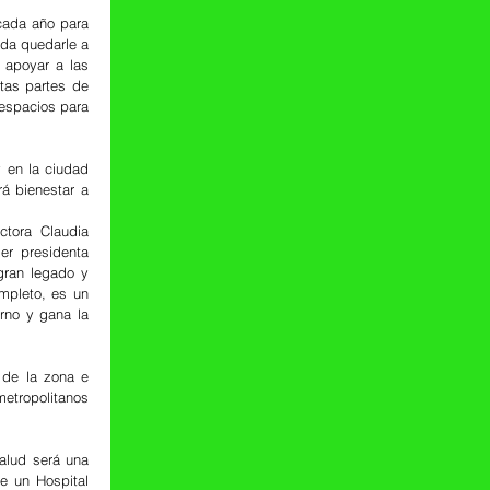
ada año para 
eda quedarle a 
apoyar a las 
as partes de 
espacios para 
 en la ciudad 
á bienestar a 
tora Claudia 
r presidenta 
ran legado y 
pleto, es un 
no y gana la 
de la zona e 
etropolitanos 
alud será una 
 un Hospital 