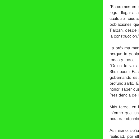
“Estaremos en e
lograr llegar a 
cualquier ciuda
poblaciones que
Tlalpan, desde 
la construcción.
La próxima mand
porque la pobla
todas y todos.
“Quien le va a
Sheinbaum Pard
gobernando este
profundizarlo. 
honor saber que
Presidencia de 
Más tarde, en 
informó que jun
para dar atenció
Asimismo, señal
realidad, por e