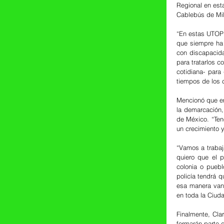
Regional en est
Cablebús de Mil
“En estas UTOPÍ
que siempre ha 
con discapacid
para tratarlos 
cotidiana- para
tiempos de los 
Mencionó que en
la demarcación,
de México. “Ten
un crecimiento 
“Vamos a trabaj
quiero que el 
colonia o puebl
policía tendrá q
esa manera van 
en toda la Ciud
Finalmente, Cla
formarán parte 