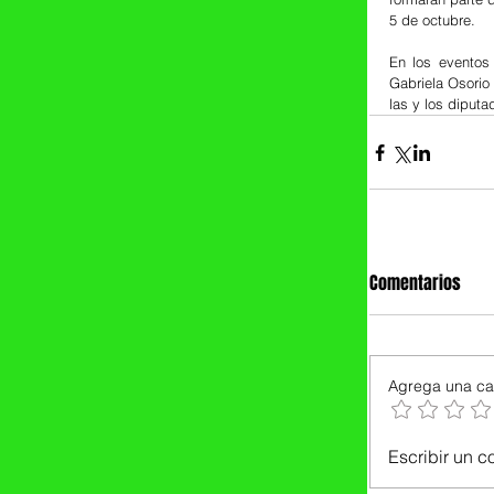
5 de octubre.
En los eventos 
Gabriela Osorio
las y los diputa
Comentarios
Agrega una cal
Escribir un c