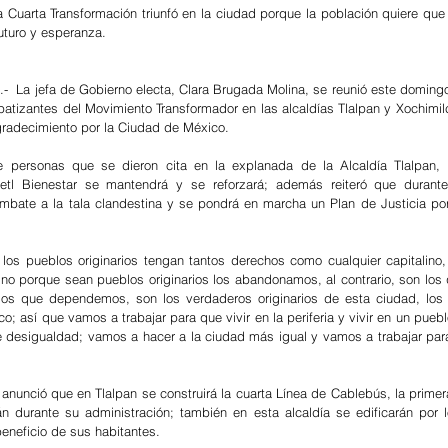
a Cuarta Transformación triunfó en la ciudad porque la población quiere que 
uturo y esperanza.
-  La jefa de Gobierno electa, Clara Brugada Molina, se reunió este domingo
mpatizantes del Movimiento Transformador en las alcaldías Tlalpan y Xochimil
gradecimiento por la Ciudad de México.
e personas que se dieron cita en la explanada de la Alcaldía Tlalpan, i
etl Bienestar se mantendrá y se reforzará; además reiteró que durante
ombate a la tala clandestina y se pondrá en marcha un Plan de Justicia po
os pueblos originarios tengan tantos derechos como cualquier capitalino,
no porque sean pueblos originarios los abandonamos, al contrario, son los q
los que dependemos, son los verdaderos originarios de esta ciudad, los 
; así que vamos a trabajar para que vivir en la periferia y vivir en un pueblo
 desigualdad; vamos a hacer a la ciudad más igual y vamos a trabajar para 
anunció que en Tlalpan se construirá la cuarta Línea de Cablebús, la primera
án durante su administración; también en esta alcaldía se edificarán por 
neficio de sus habitantes.