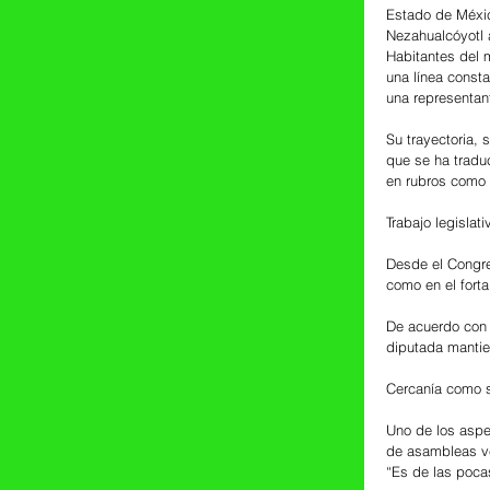
Estado de Méxic
Nezahualcóyotl a
Habitantes del m
una línea const
una representant
Su trayectoria, 
que se ha tradu
en rubros como d
Trabajo legislat
Desde el Congres
como en el fort
De acuerdo con 
diputada mantie
Cercanía como s
Uno de los aspe
de asambleas ve
“Es de las poca