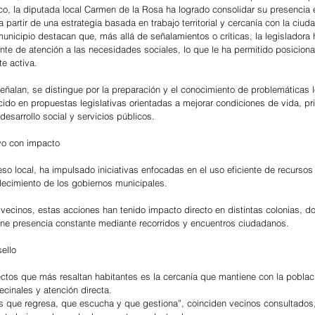
o, la diputada local Carmen de la Rosa ha logrado consolidar su presencia 
 partir de una estrategia basada en trabajo territorial y cercanía con la ciud
unicipio destacan que, más allá de señalamientos o críticas, la legisladora
ante de atención a las necesidades sociales, lo que le ha permitido posicion
e activa.
señalan, se distingue por la preparación y el conocimiento de problemáticas l
cido en propuestas legislativas orientadas a mejorar condiciones de vida, pr
esarrollo social y servicios públicos.
ivo con impacto
o local, ha impulsado iniciativas enfocadas en el uso eficiente de recursos 
alecimiento de los gobiernos municipales.
vecinos, estas acciones han tenido impacto directo en distintas colonias, do
ne presencia constante mediante recorridos y encuentros ciudadanos.
ello
ctos que más resaltan habitantes es la cercanía que mantiene con la poblaci
cinales y atención directa.
s que regresa, que escucha y que gestiona”, coinciden vecinos consultados