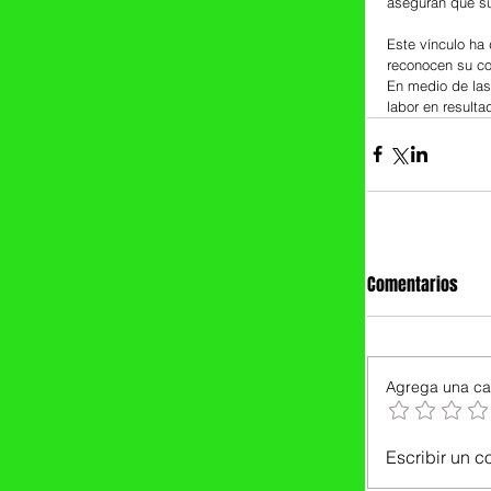
aseguran que su
Este vínculo ha
reconocen su c
En medio de las
labor en result
Comentarios
Agrega una cal
Escribir un c