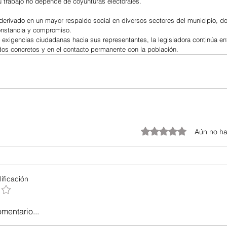
 trabajo no depende de coyunturas electorales.
 derivado en un mayor respaldo social en diversos sectores del municipio, d
onstancia y compromiso.
 exigencias ciudadanas hacia sus representantes, la legisladora continúa e
ados concretos y en el contacto permanente con la población.
Obtuvo 0 de 5 estrellas.
Aún no ha
ificación
omentario...