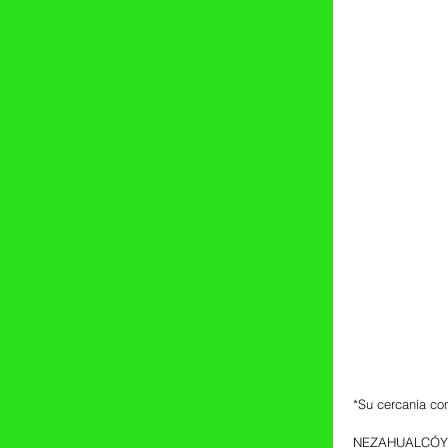
*Su cercanía con
NEZAHUALCÓYOTL,