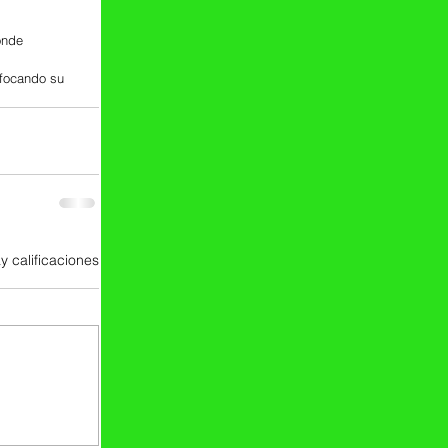
onde 
nfocando su 
y calificaciones