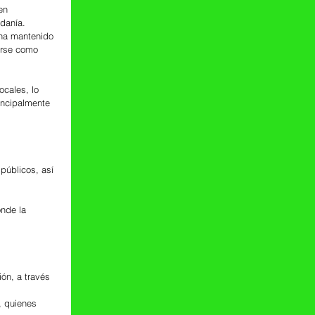
en 
adanía.
 ha mantenido 
arse como 
ocales, lo 
incipalmente 
públicos, así 
nde la 
ón, a través 
, quienes 