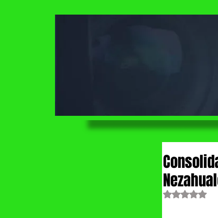
Consolida
Nezahual
Obtuvo NaN