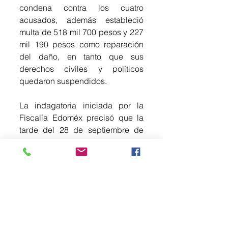
condena contra los cuatro 
acusados, además estableció 
multa de 518 mil 700 pesos y 227 
mil 190 pesos como reparación 
del daño, en tanto que sus 
derechos civiles y políticos 
quedaron suspendidos.       
La indagatoria iniciada por la 
Fiscalía Edoméx precisó que la 
tarde del 28 de septiembre de 
2023, las dos víctimas se 
encontraban afuera de un 
inmueble de la calle Jardines de 
las Naciones, en el 
Fraccionamiento Héroes 
Tecámac, Sección Jardines, y al 
lugar arribaron los ahora 
sentenciados a bordo de un 