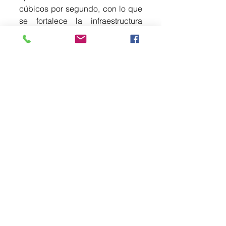
cúbicos por segundo, con lo que 
se fortalece la infraestructura 
hidráulica en una de las zonas 
con mayor riesgo de 
inundaciones.
Explicó que los trabajos 
incluyeron mantenimiento a 
equipos electromecánicos, la 
construcción de la descarga del 
cárcamo, así como la instalación 
de cinco bombas verticales y un 
equipo sumergible de alta 
capacidad, para mejorar el 
desalojo de aguas pluviales.
Señaló que también se llevó a 
cabo la rehabilitación del cuarto 