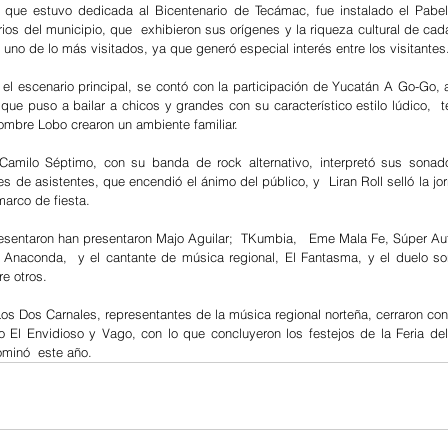
 que estuvo dedicada al Bicentenario de Tecámac, fue instalado el Pabell
ios del municipio, que  exhibieron sus orígenes y la riqueza cultural de cad
 uno de lo más visitados, ya que generó especial interés entre los visitantes
el escenario principal, se contó con la participación de Yucatán A Go-Go, 
 que puso a bailar a chicos y grandes con su característico estilo lúdico,  
ombre Lobo crearon un ambiente familiar.
Camilo Séptimo, con su banda de rock alternativo, interpretó sus sonado
es de asistentes, que encendió el ánimo del público, y  Liran Roll selló la jo
marco de fiesta.
presentaron han presentaron Majo Aguilar;  TKumbia,   Eme Mala Fe, Súper A
Anaconda,  y el cantante de música regional, El Fantasma, y el duelo son
e otros.
s Dos Carnales, representantes de la música regional norteña, cerraron con s
El Envidioso y Vago, con lo que concluyeron los festejos de la Feria del 
minó  este año.