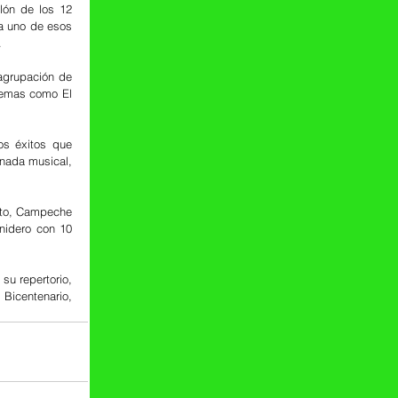
ón de los 12 
a uno de esos 
.
agrupación de 
temas como El 
s éxitos que 
rnada musical, 
uto, Campeche 
idero con 10 
u repertorio, 
Bicentenario, 