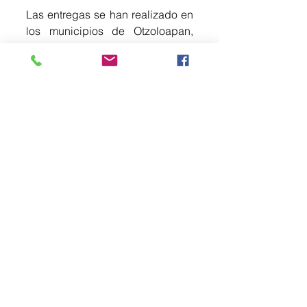
Las entregas se han realizado en 
los municipios de Otzoloapan, 
Zacazonapan, Donato Guerra, 
Amanalco, Villa de Allende, 
Ixtapan del Oro, Zumpahuacán, 
Coatepec Harinas, Almoloya de 
Alquisiras, Sultepec, Luvianos, 
Amatepec, Tejupilco, Tlatlaya, 
Ocuilan, Villa Guerrero, 
Soyaniquilpan, Aculco, Temoaya, 
Jiquipilco, Ixtlahuaca, El Oro, 
Cocotitlán, Temamatla, Chiautla, 
Papalotla, Tenancingo, Malinalco, 
Joquicingo y Tepetlaoxtoc.
De manera complementaria, se 
exhorta a la población a evitar el 
uso del fuego sin supervisión, 