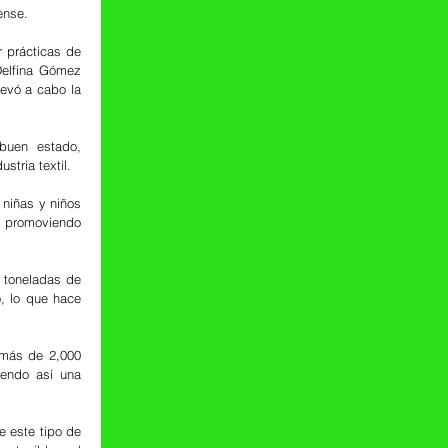
ense.
 prácticas de 
elfina Gómez 
evó a cabo la 
buen estado, 
tria textil. 
niñas y niños 
 promoviendo 
 toneladas de 
 lo que hace 
 más de 2,000 
endo así una 
 este tipo de 