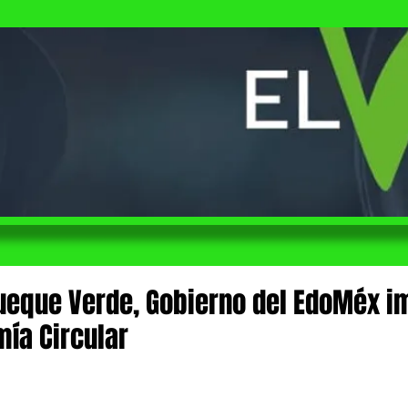
rueque Verde, Gobierno del EdoMéx i
mía Circular
 de 5 estrellas.