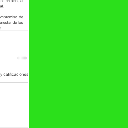
stenibles, al 
al.
ompromiso de 
nestar de las 
s.
y calificaciones