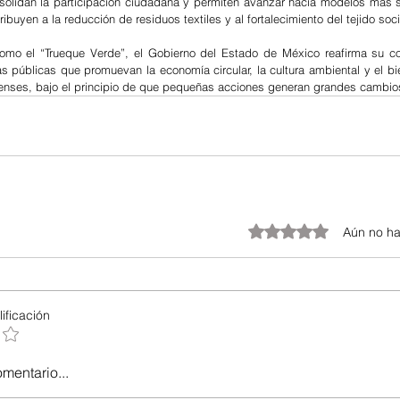
solidan la participación ciudadana y permiten avanzar hacia modelos más so
ibuyen a la reducción de residuos textiles y al fortalecimiento del tejido soci
omo el “Trueque Verde”, el Gobierno del Estado de México reafirma su c
as públicas que promuevan la economía circular, la cultura ambiental y el bie
enses, bajo el principio de que pequeñas acciones generan grandes cambio
Obtuvo 0 de 5 estrellas.
Aún no ha
ificación
omentario...