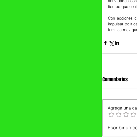
actividades con
tiempo que contr
Con acciones c
impulsar polític
familias mexiqu
Comentarios
Agrega una cal
Escribir un c