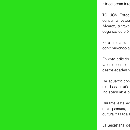
* Incorporan in
TOLUCA, Estado 
consumo respon
Álvarez, a trav
segunda edición
Esta iniciativ
contribuyendo a 
En esta edición
valores como l
desde edades te
De acuerdo con 
residuos al añ
indispensable p
Durante esta ed
mexiquenses, q
cultura basada e
La Secretaria d