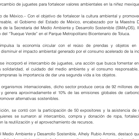
tercambio de juguetes para fortalecer valores ambientales en la niñez mexiqu
de México.– Con el objetivo de fortalecer la cultura ambiental y promover
sable, el Gobierno del Estado de México, encabezado por la Maestra D
és de la Secretaría del Medio Ambiente y Desarrollo Sostenible (SMAyDS), ll
 del “Trueque Verde” en el Parque Metropolitano Bicentenario de Toluca.
a impulsa la economía circular con el reúso de prendas y objetos en 
disminuir el impacto ambiental generado por el consumo acelerado de la indus
 se incorporó el intercambio de juguetes, una acción que busca fomentar en 
a solidaridad, el cuidado del medio ambiente y el consumo responsable,
mpranas la importancia de dar una segunda vida a los objetos.
organismos internacionales, dicho sector produce cerca de 92 millones de
o y genera aproximadamente el 10% de las emisiones globales de carbono,
romover alternativas sostenibles.
ición, se contó con la participación de 50 expositores y la asistencia de
uienes se sumaron al intercambio, compra y donación de ropa, fortaleci
n la reutilización y el aprovechamiento de recursos.
el Medio Ambiente y Desarrollo Sostenible, Alhely Rubio Arronis, destacó que