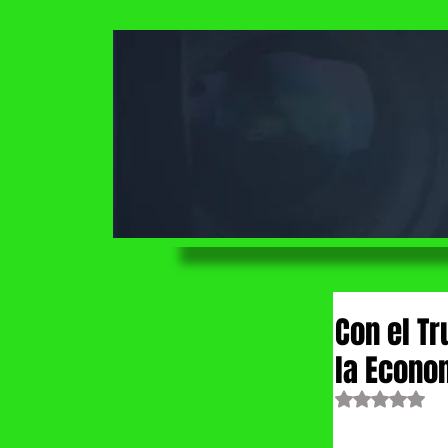
Con el T
la Econo
Obtuvo NaN