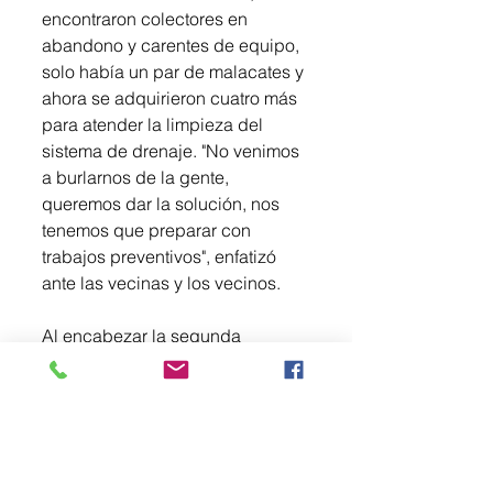
encontraron colectores en 
abandono y carentes de equipo, 
solo había un par de malacates y 
ahora se adquirieron cuatro más 
para atender la limpieza del 
sistema de drenaje. "No venimos 
a burlarnos de la gente, 
queremos dar la solución, nos 
tenemos que preparar con 
trabajos preventivos", enfatizó 
ante las vecinas y los vecinos.
Al encabezar la segunda 
asamblea en la colonia Floresta, 
en calle de Tabachines, entre las 
calles de Abedules y Sauces, la 
Presidenta Municipal dijo que es 
importante informar los trabajos 